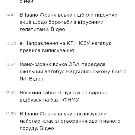
сімей
В Івано-Франківську підбили підсумки
14:18
акції щодо боротьби з вірусними
гепатитами. Відео
е-Направлення на КТ: НСЗУ нагадує
13:58
правила виписування
Івано-Франківська ОВА передала
13:34
шкільний автобус Надвірнянському ліцею
№1. Відео
Восьмий табір «Глухота не вирок»
13:10
відбувся на базі ІФНМУ
В Івано-Франківську організували
12:50
майстер-клас зі створення адаптивного
посуду. Відео