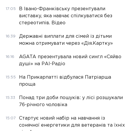
В Івано-Франківську презентували
17:05
виставку, яка навчає спілкуватися без
стереотипів. Відео
Державні виплати для сімей із дітьми
16:39
можна отримувати через «Дія.Картку»
AGATA презентувала новий сингл «Сяйво
16:16
душі» на РАІ-Радіо
На Прикарпатті відбулася Патріарша
15:55
проща
Понад три доби пошуків: у лісі розшукали
15:33
76-річного чоловіка
Стартує новий набір на навчання із
15:07
сонячної енергетики для ветеранів та їхніх