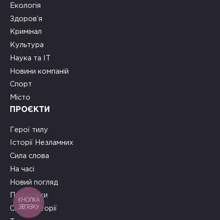
Екологія
Здоров’я
Кримінал
Культура
Наука та ІТ
Новини компаній
Спорт
Місто
ПРОЄКТИ
Герої тилу
Історії Незламних
Сила слова
На часі
Новий погляд
Подружки
КНОПКА
ЗВ'ЯЗКУ
Смачні історії