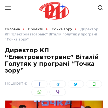
Skip
to
content
НОВИНИ
Головна
Проєкти
Точка зору
Директор
КП “Електроавтотранс” Віталій Голутяк у програмі
СВІТ
“Точка зору”
Директор КП
“Електроавтотранс” Віталій
Голутяк у програмі “Точка
УКРАЇНА
зору”
Поширити: