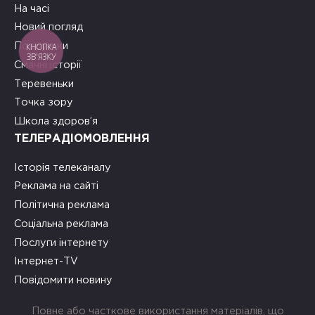
На часі
Новий погляд
Подружки
КНОПКА
ЗВ'ЯЗКУ
Смачні історії
Теревеньки
Точка зору
Школа здоров’я
ТЕЛЕРАДІОМОВЛЕННЯ
Історія телеканалу
Реклама на сайті
Політична реклама
Соціальна реклама
Послуги інтернету
Інтернет-TV
Повідомити новину
Повне або часткове використання матеріалів, що