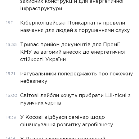
захисних конструкцій для енергетичної
інфраструктури
Кіберполіцейські Прикарпаття провели
16:11
навчання для людей з порушеннями слуху
Триває прийом документів для Премії
15:55
КМУ за вагомий внесок до енергетичної
стійкості України
Рятувальники попереджають про пожежну
15:31
небезпеку
Світові лейбли хочуть прибрати ШІ-пісні з
15:00
музичних чартів
У Косові відбувся семінар щодо
14:39
фінансування розвитку агробізнесу