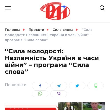
Skip
to
content
НОВИНИ
Головна
Проєкти
Сила слова
“Сила
молодості: Незламність України в часи війни” –
СВІТ
програма “Сила слова”
“Сила молодості:
Незламність України в часи
війни” – програма “Сила
УКРАЇНА
слова”
Поширити: