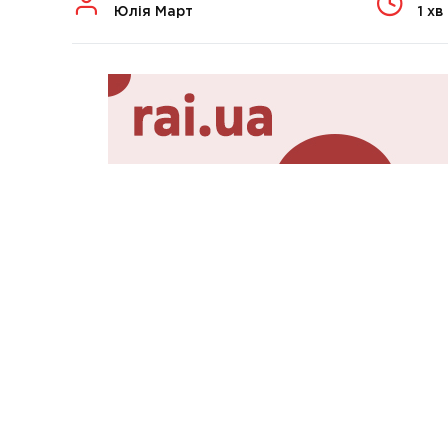
Юлія Март
1 хв