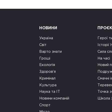
НОВИНИ
ПРОЄ
Україна
Герої т
Світ
Історії
Варто знати
Сила сл
Гроші
На часі
Екологія
Новий п
Здоров’я
Подруж
Кримінал
Смачні і
Культура
Тереве
Наука та ІТ
Точка 
Новини компаній
Школа 
Спорт
Місто