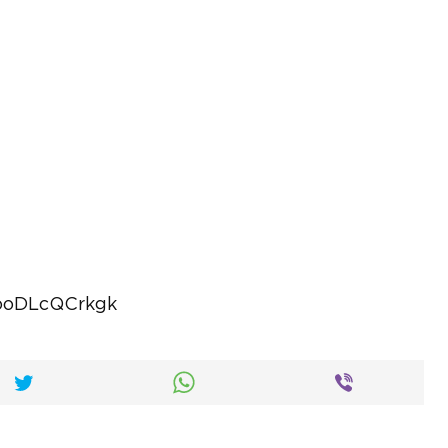
ooDLcQCrkgk