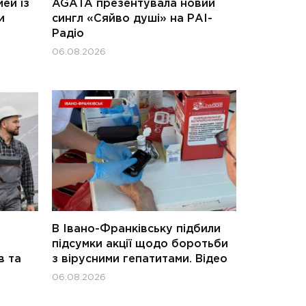
ей із
AGATA презентувала новий
и
сингл «Сяйво душі» на РАІ-
Радіо
06.08.2026
В Івано-Франківську підбили
підсумки акції щодо боротьби
в та
з вірусними гепатитами. Відео
06.08.2026