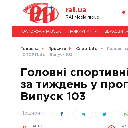
Skip
rai.ua
to
content
НОВИНИ
RAI Media group
ІВАНО-ФРАНКІВСЬК
ПРИКАРПАТТЯ
ВЕРХОВИН
СВІТ
Головна
Проєкти
СпортLife
Головні с
“СПОРТLife”. Випуск 103
Головні спортивні
УКРАЇНА
за тиждень у прог
Випуск 103
Поширити:
АВТОР
НА 