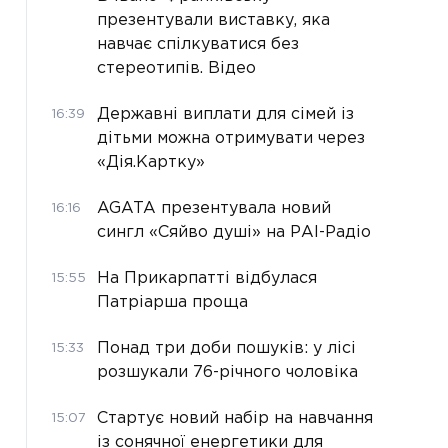
презентували виставку, яка
навчає спілкуватися без
стереотипів. Відео
Державні виплати для сімей із
16:39
дітьми можна отримувати через
«Дія.Картку»
AGATA презентувала новий
16:16
сингл «Сяйво душі» на РАІ-Радіо
На Прикарпатті відбулася
15:55
Патріарша проща
Понад три доби пошуків: у лісі
15:33
розшукали 76-річного чоловіка
Стартує новий набір на навчання
15:07
із сонячної енергетики для