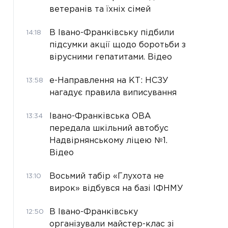
ветеранів та їхніх сімей
В Івано-Франківську підбили
14:18
підсумки акції щодо боротьби з
вірусними гепатитами. Відео
е-Направлення на КТ: НСЗУ
13:58
нагадує правила виписування
Івано-Франківська ОВА
13:34
передала шкільний автобус
Надвірнянському ліцею №1.
Відео
Восьмий табір «Глухота не
13:10
вирок» відбувся на базі ІФНМУ
В Івано-Франківську
12:50
організували майстер-клас зі