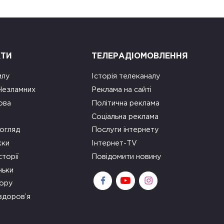
КТИ
ТЕЛЕРАДІОМОВЛЕННЯ
илу
Історія телеканалу
 Незламних
Реклама на сайті
ова
Політична реклама
Соціальна реклама
огляд
Послуги інтернету
ки
Інтернет-TV
сторії
Повідомити новину
ньки
зору
здоров’я