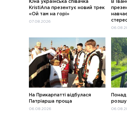
Юна українська співачка
В Іван
KristiAna презентує новий трек
презен
«Ой там на горі»
навчає
стерео
07.08.2026
06.08.2
На Прикарпатті відбулася
Понад 
Патріарша проща
розшук
06.08.2026
06.08.2