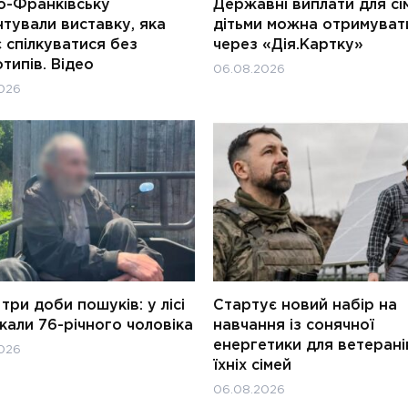
о-Франківську
Державні виплати для сім
тували виставку, яка
дітьми можна отримуват
 спілкуватися без
через «Дія.Картку»
типів. Відео
06.08.2026
026
три доби пошуків: у лісі
Стартує новий набір на
али 76-річного чоловіка
навчання із сонячної
енергетики для ветерані
026
їхніх сімей
06.08.2026