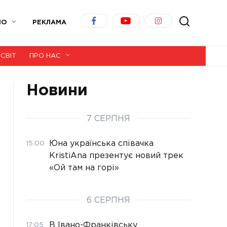
ІО
РЕКЛАМА
СВІТ
ПРО НАС
Новини
7 СЕРПНЯ
Юна українська співачка
15:00
KristiAna презентує новий трек
«Ой там на горі»
6 СЕРПНЯ
В Івано-Франківську
17:05