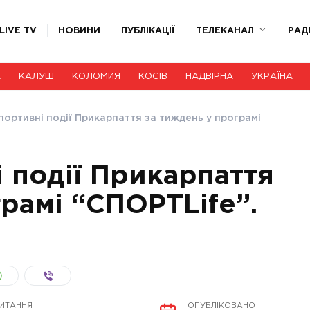
LIVE TV
НОВИНИ
ПУБЛІКАЦІЇ
ТЕЛЕКАНАЛ
РАД
А
КАЛУШ
КОЛОМИЯ
КОСІВ
НАДВІРНА
УКРАЇНА
портивні події Прикарпаття за тиждень у програмі
 події Прикарпаття
рамі “СПОРТLife”.
ЧИТАННЯ
ОПУБЛІКОВАНО