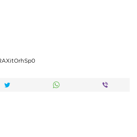
RAXitOrhSp0