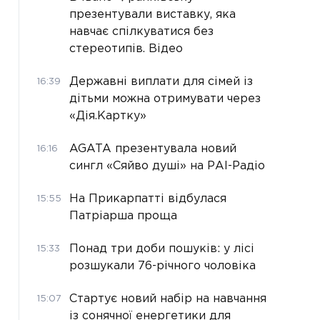
презентували виставку, яка
навчає спілкуватися без
стереотипів. Відео
Державні виплати для сімей із
16:39
дітьми можна отримувати через
«Дія.Картку»
AGATA презентувала новий
16:16
сингл «Сяйво душі» на РАІ-Радіо
На Прикарпатті відбулася
15:55
Патріарша проща
Понад три доби пошуків: у лісі
15:33
розшукали 76-річного чоловіка
Стартує новий набір на навчання
15:07
із сонячної енергетики для