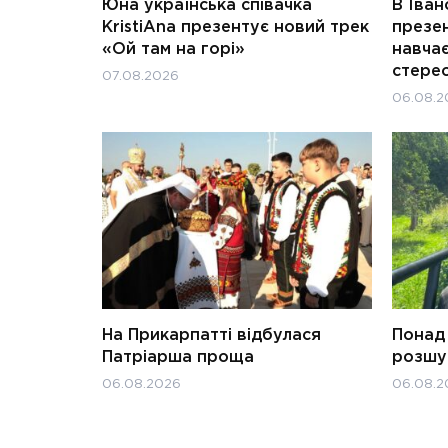
Юна українська співачка
В Іван
KristiAna презентує новий трек
презен
«Ой там на горі»
навчає
стерео
07.08.2026
06.08.2
На Прикарпатті відбулася
Понад 
Патріарша проща
розшук
06.08.2026
06.08.2