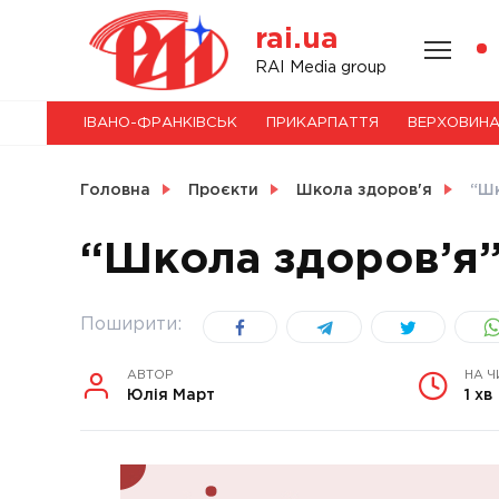
Skip
rai.ua
to
content
НОВИНИ
RAI Media group
ІВАНО-ФРАНКІВСЬК
ПРИКАРПАТТЯ
ВЕРХОВИН
СВІТ
Головна
Проєкти
Школа здоров'я
“Шк
“Школа здоров’я”.
УКРАЇНА
Поширити:
АВТОР
НА Ч
Юлія Март
1 хв