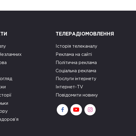
КТИ
ТЕЛЕРАДІОМОВЛЕННЯ
илу
Історія телеканалу
 Незламних
Реклама на сайті
ова
Політична реклама
Соціальна реклама
огляд
Послуги інтернету
ки
Інтернет-TV
сторії
Повідомити новину
ньки
зору
здоров’я