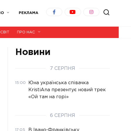
ІО
РЕКЛАМА
СВІТ
ПРО НАС
Новини
7 СЕРПНЯ
Юна українська співачка
15:00
KristiAna презентує новий трек
«Ой там на горі»
6 СЕРПНЯ
В Івано-Франківську
17:05