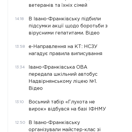
ветеранів та їхніх сімей
В Івано-Франківську підбили
14:18
підсумки акції щодо боротьби з
вірусними гепатитами. Відео
е-Направлення на КТ: НСЗУ
13:58
нагадує правила виписування
Івано-Франківська ОВА
13:34
передала шкільний автобус
Надвірнянському ліцею №1.
Відео
Восьмий табір «Глухота не
13:10
вирок» відбувся на базі ІФНМУ
В Івано-Франківську
12:50
організували майстер-клас зі