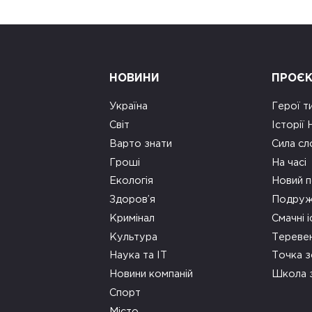
НОВИНИ
ПРОЄ
Україна
Герої т
Світ
Історії
Варто знати
Сила сл
Гроші
На часі
Екологія
Новий п
Здоров’я
Подруж
Кримінал
Смачні і
Культура
Тереве
Наука та ІТ
Точка 
Новини компаній
Школа 
Спорт
Місто