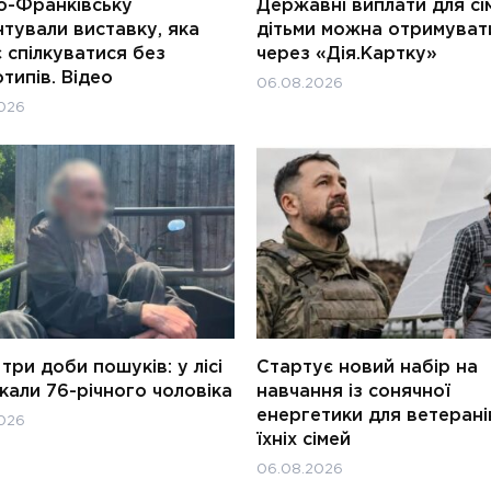
о-Франківську
Державні виплати для сім
тували виставку, яка
дітьми можна отримуват
 спілкуватися без
через «Дія.Картку»
типів. Відео
06.08.2026
026
три доби пошуків: у лісі
Стартує новий набір на
али 76-річного чоловіка
навчання із сонячної
енергетики для ветерані
026
їхніх сімей
06.08.2026