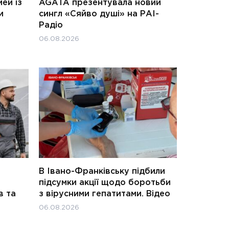
ей із
AGATA презентувала новий
и
сингл «Сяйво душі» на РАІ-
Радіо
06.08.2026
В Івано-Франківську підбили
підсумки акції щодо боротьби
в та
з вірусними гепатитами. Відео
06.08.2026