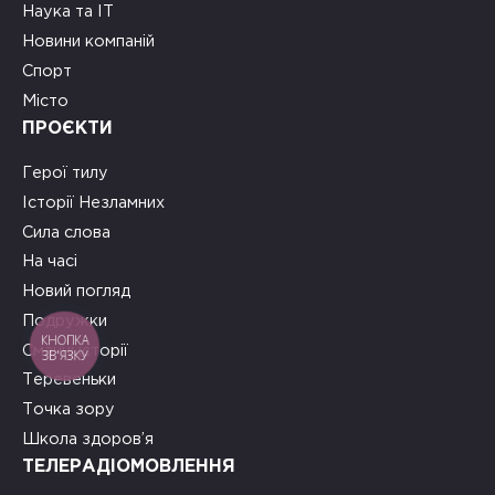
Наука та ІТ
Новини компаній
Спорт
Місто
ПРОЄКТИ
Герої тилу
Історії Незламних
Сила слова
На часі
Новий погляд
Подружки
КНОПКА
Смачні історії
ЗВ'ЯЗКУ
Теревеньки
Точка зору
Школа здоров’я
ТЕЛЕРАДІОМОВЛЕННЯ