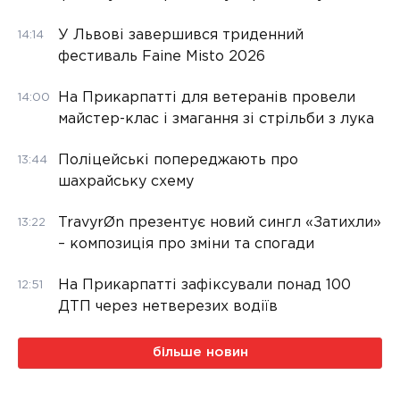
У Львові завершився триденний
14:14
фестиваль Faine Misto 2026
На Прикарпатті для ветеранів провели
14:00
майстер-клас і змагання зі стрільби з лука
Поліцейські попереджають про
13:44
шахрайську схему
TravyrØn презентує новий сингл «Затихли»
13:22
– композиція про зміни та спогади
На Прикарпатті зафіксували понад 100
12:51
ДТП через нетверезих водіїв
більше новин