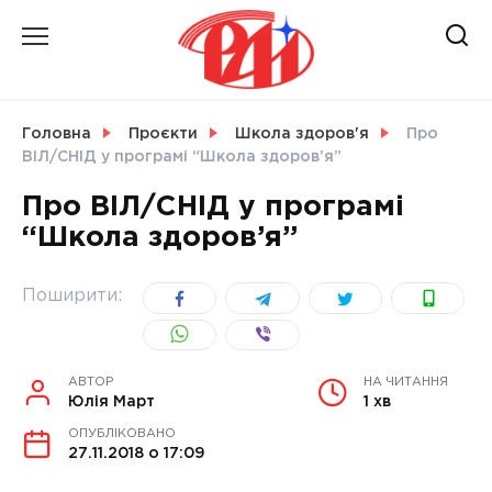
Skip
to
content
НОВИНИ
Головна
Проєкти
Школа здоров'я
Про
ВІЛ/СНІД у програмі “Школа здоров’я”
СВІТ
Про ВІЛ/СНІД у програмі
“Школа здоров’я”
УКРАЇНА
Поширити:
АВТОР
НА ЧИТАННЯ
Юлія Март
1 хв
ОПУБЛІКОВАНО
27.11.2018 о 17:09