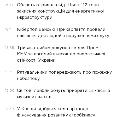
Область отримала від Швеції 12 тонн
16:37
захисних конструкцій для енергетичної
інфраструктури
Кіберполіцейські Прикарпаття провели
16:11
навчання для людей з порушеннями слуху
Триває прийом документів для Премії
15:55
КМУ за вагомий внесок до енергетичної
стійкості України
Рятувальники попереджають про пожежну
15:31
небезпеку
Світові лейбли хочуть прибрати ШІ-пісні з
15:00
музичних чартів
У Косові відбувся семінар щодо
14:39
фінансування розвитку агробізнесу