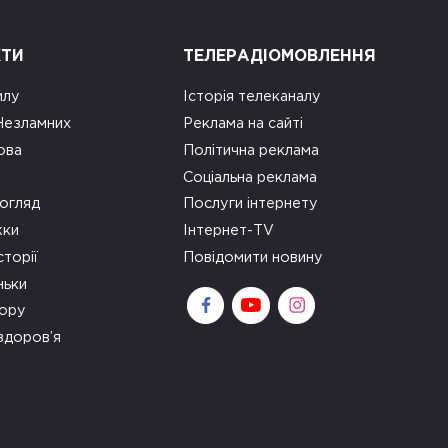
КТИ
ТЕЛЕРАДІОМОВЛЕННЯ
илу
Історія телеканалу
 Незламних
Реклама на сайті
ова
Політична реклама
Соціальна реклама
огляд
Послуги інтернету
ки
Інтернет-TV
сторії
Повідомити новину
ньки
зору
здоров’я