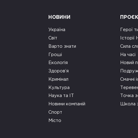
НОВИНИ
ПРОЄ
Україна
Герої т
Світ
Історії
Варто знати
Сила сл
Гроші
На часі
Екологія
Новий п
Здоров’я
Подруж
Кримінал
Смачні і
Культура
Тереве
Наука та ІТ
Точка 
Новини компаній
Школа 
Спорт
Місто