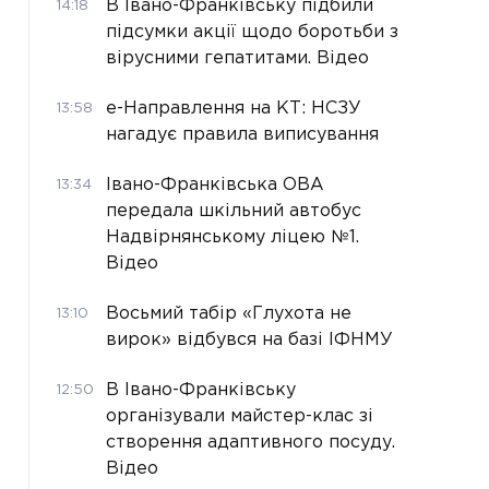
В Івано-Франківську підбили
14:18
підсумки акції щодо боротьби з
вірусними гепатитами. Відео
е-Направлення на КТ: НСЗУ
13:58
нагадує правила виписування
Івано-Франківська ОВА
13:34
передала шкільний автобус
Надвірнянському ліцею №1.
Відео
Восьмий табір «Глухота не
13:10
вирок» відбувся на базі ІФНМУ
В Івано-Франківську
12:50
організували майстер-клас зі
створення адаптивного посуду.
Відео