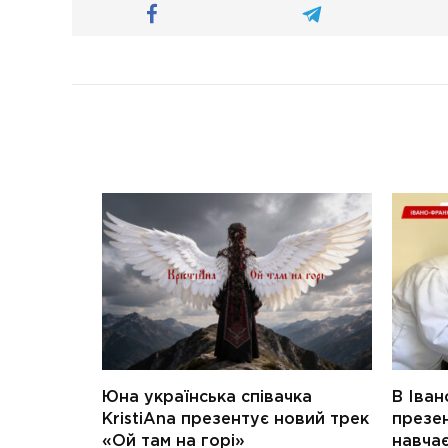
Юна українська співачка
В Іван
KristiAna презентує новий трек
презен
«Ой там на горі»
навчає