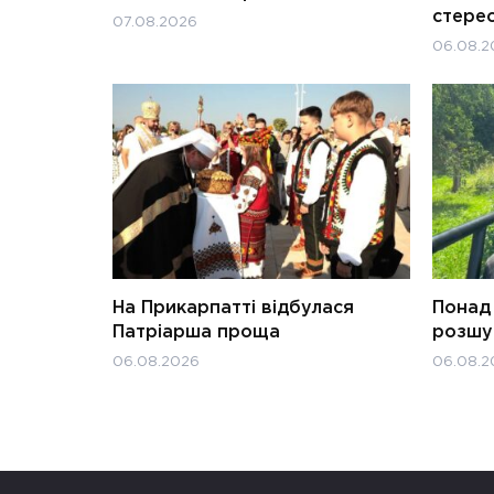
стерео
07.08.2026
06.08.2
На Прикарпатті відбулася
Понад 
Патріарша проща
розшук
06.08.2026
06.08.2