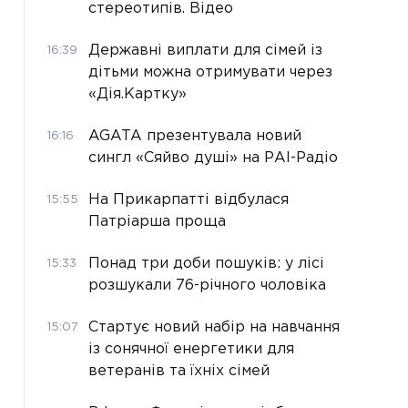
стереотипів. Відео
Державні виплати для сімей із
16:39
дітьми можна отримувати через
«Дія.Картку»
AGATA презентувала новий
16:16
сингл «Сяйво душі» на РАІ-Радіо
На Прикарпатті відбулася
15:55
Патріарша проща
Понад три доби пошуків: у лісі
15:33
розшукали 76-річного чоловіка
Стартує новий набір на навчання
15:07
із сонячної енергетики для
ветеранів та їхніх сімей