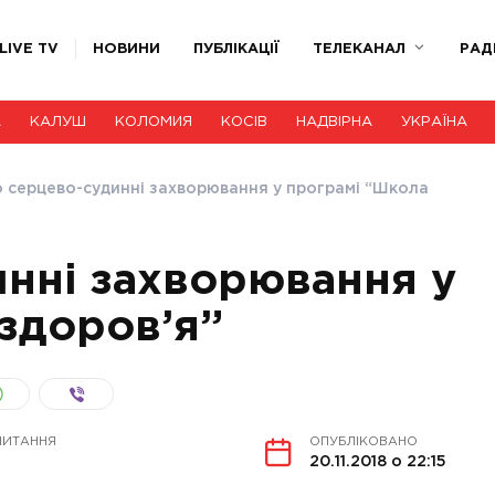
LIVE TV
НОВИНИ
ПУБЛІКАЦІЇ
ТЕЛЕКАНАЛ
РАД
А
КАЛУШ
КОЛОМИЯ
КОСІВ
НАДВІРНА
УКРАЇНА
 серцево-судинні захворювання у програмі “Школа
нні захворювання у
здоров’я”
ЧИТАННЯ
ОПУБЛІКОВАНО
20.11.2018 о 22:15