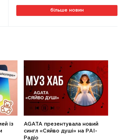
більше новин
ей із
AGATA презентувала новий
и
сингл «Сяйво душі» на РАІ-
Радіо