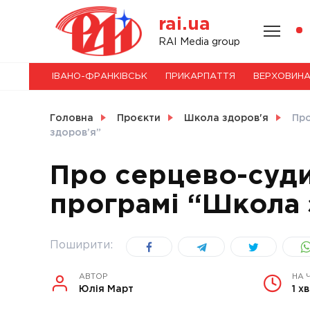
Skip
rai.ua
to
content
НОВИНИ
RAI Media group
ІВАНО-ФРАНКІВСЬК
ПРИКАРПАТТЯ
ВЕРХОВИН
СВІТ
Головна
Проєкти
Школа здоров'я
Про
здоров’я”
Про серцево-суди
УКРАЇНА
програмі “Школа 
Поширити:
АВТОР
НА 
Юлія Март
1 хв