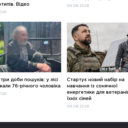
типів. Відео
06.08.2026
026
три доби пошуків: у лісі
Стартує новий набір на
али 76-річного чоловіка
навчання із сонячної
енергетики для ветерані
026
їхніх сімей
06.08.2026