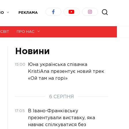
ІО
РЕКЛАМА
СВІТ
ПРО НАС
Новини
Юна українська співачка
15:00
KristiAna презентує новий трек
«Ой там на горі»
6 СЕРПНЯ
В Івано-Франківську
17:05
презентували виставку, яка
навчає спілкуватися без