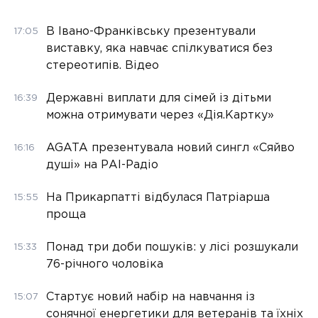
В Івано-Франківську презентували
17:05
виставку, яка навчає спілкуватися без
стереотипів. Відео
Державні виплати для сімей із дітьми
16:39
можна отримувати через «Дія.Картку»
AGATA презентувала новий сингл «Сяйво
16:16
душі» на РАІ-Радіо
На Прикарпатті відбулася Патріарша
15:55
проща
Понад три доби пошуків: у лісі розшукали
15:33
76-річного чоловіка
Стартує новий набір на навчання із
15:07
сонячної енергетики для ветеранів та їхніх