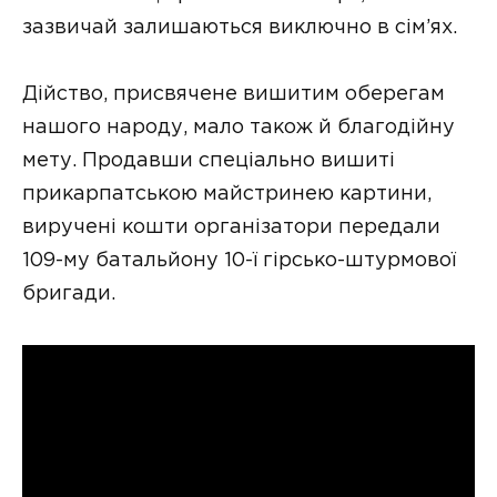
зазвичай залишаються виключно в сім’ях.
Дійство, присвячене вишитим оберегам
нашого народу, мало також й благодійну
мету. Продавши спеціально вишиті
прикарпатською майстринею картини,
виручені кошти організатори передали
109-му батальйону 10-ї гірсько-штурмової
бригади.