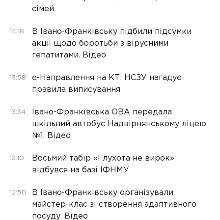
сімей
В Івано-Франківську підбили підсумки
14:18
акції щодо боротьби з вірусними
гепатитами. Відео
е-Направлення на КТ: НСЗУ нагадує
13:58
правила виписування
Івано-Франківська ОВА передала
13:34
шкільний автобус Надвірнянському ліцею
№1. Відео
Восьмий табір «Глухота не вирок»
13:10
відбувся на базі ІФНМУ
В Івано-Франківську організували
12:50
майстер-клас зі створення адаптивного
посуду. Відео