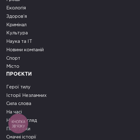
Екологія
Здоров’я
Кримінал
Культура
Наука та ІТ
Новини компаній
Спорт
Місто
ПРОЄКТИ
Герої тилу
Історії Незламних
Сила слова
На часі
Новий погляд
КНОПКА
ЗВ'ЯЗКУ
Подружки
Смачні історії