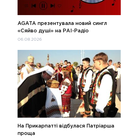
AGATA презентувала новий сингл
«Сяйво душі» на РАІ-Радіо
06.08.2026
На Прикарпатті відбулася Патріарша
проща