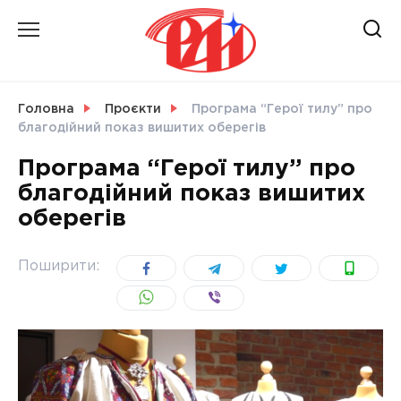
Skip
to
content
НОВИНИ
Головна
Проєкти
Програма “Герої тилу” про
благодійний показ вишитих оберегів
СВІТ
Програма “Герої тилу” про
благодійний показ вишитих
оберегів
УКРАЇНА
Поширити: