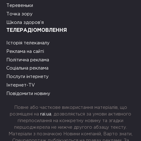
Теревеньки
Точка зору
Школа здоров’я
ТЕЛЕРАДІОМОВЛЕННЯ
Історія телеканалу
Реклама на сайті
Політична реклама
Соціальна реклама
Послуги інтернету
Інтернет-TV
Повідомити новину
Повне або часткове використання матеріалів, що
розміщені на
rai.ua
, дозволяється за умови активного
гіперпосилання на конкретну новину та згадки
першоджерела не нижче другого абзацу тексту.
Матеріали з позначкою Новини компаній, Варто знати,
Спецрепортаж публікуються на правах реклами. За