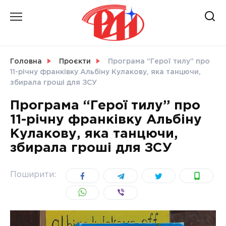
Skip
to
content
НОВИНИ
Головна
Проєкти
Програма “Герої тилу” про
11-річну франківку Альбіну Кулакову, яка танцючи,
СВІТ
збирала гроші для ЗСУ
Програма “Герої тилу” про
11-річну франківку Альбіну
Кулакову, яка танцючи,
УКРАЇНА
збирала гроші для ЗСУ
Поширити: