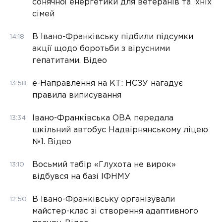
сонячної енергетики для ветеранів та їхніх
сімей
В Івано-Франківську підбили підсумки
14:18
акції щодо боротьби з вірусними
гепатитами. Відео
е-Направлення на КТ: НСЗУ нагадує
13:58
правила виписування
Івано-Франківська ОВА передала
13:34
шкільний автобус Надвірнянському ліцею
№1. Відео
Восьмий табір «Глухота не вирок»
13:10
відбувся на базі ІФНМУ
В Івано-Франківську організували
12:50
майстер-клас зі створення адаптивного