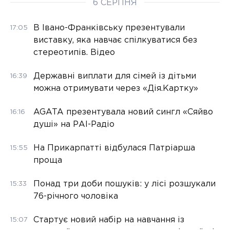
6 СЕРПНЯ
В Івано-Франківську презентували
17:05
виставку, яка навчає спілкуватися без
стереотипів. Відео
Державні виплати для сімей із дітьми
16:39
можна отримувати через «Дія.Картку»
AGATA презентувала новий сингл «Сяйво
16:16
душі» на РАІ-Радіо
На Прикарпатті відбулася Патріарша
15:55
проща
Понад три доби пошуків: у лісі розшукали
15:33
76-річного чоловіка
Стартує новий набір на навчання із
15:07