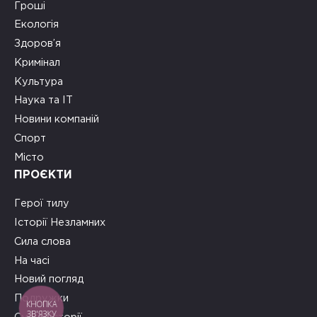
Гроші
Екологія
Здоров’я
Кримінал
Культура
Наука та ІТ
Новини компаній
Спорт
Місто
ПРОЄКТИ
Герої тилу
Історії Незламних
Сила слова
На часі
Новий погляд
Подружки
КНОПКА
ЗВ'ЯЗКУ