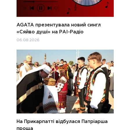
AGATA презентувала новий сингл
«Сяйво душі» на РАІ-Радіо
06.08.2026
На Прикарпатті відбулася Патріарша
проща