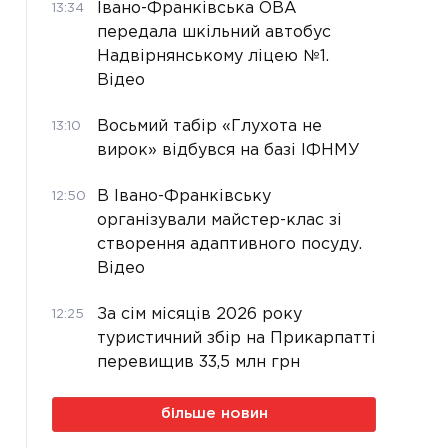
Івано-Франківська ОВА
13:34
передала шкільний автобус
Надвірнянському ліцею №1.
Відео
Восьмий табір «Глухота не
13:10
вирок» відбувся на базі ІФНМУ
В Івано-Франківську
12:50
організували майстер-клас зі
створення адаптивного посуду.
Відео
За сім місяців 2026 року
12:25
туристичний збір на Прикарпатті
перевищив 33,5 млн грн
більше новин