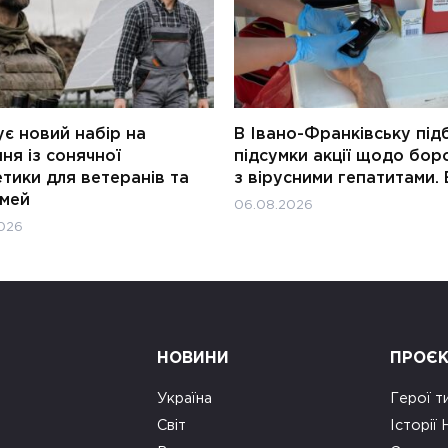
є новий набір на
В Івано-Франківську під
ня із сонячної
підсумки акції щодо бор
тики для ветеранів та
з вірусними гепатитами. 
імей
06.08.2026
026
НОВИНИ
ПРОЄ
Україна
Герої т
Світ
Історії