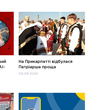
вий
На Прикарпатті відбулася
АІ-
Патріарша проща
06.08.2026