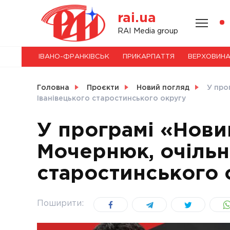
Skip
rai.ua
to
content
НОВИНИ
RAI Media group
ІВАНО-ФРАНКІВСЬК
ПРИКАРПАТТЯ
ВЕРХОВИН
СВІТ
Головна
Проєкти
Новий погляд
У про
Іванівецького старостинського округу
У програмі «Нови
УКРАЇНА
Мочернюк, очільн
старостинського 
Поширити: