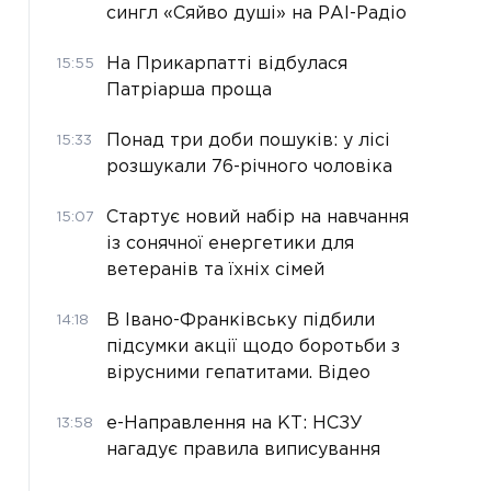
сингл «Сяйво душі» на РАІ-Радіо
На Прикарпатті відбулася
15:55
Патріарша проща
Понад три доби пошуків: у лісі
15:33
розшукали 76-річного чоловіка
Стартує новий набір на навчання
15:07
із сонячної енергетики для
ветеранів та їхніх сімей
В Івано-Франківську підбили
14:18
підсумки акції щодо боротьби з
вірусними гепатитами. Відео
е-Направлення на КТ: НСЗУ
13:58
нагадує правила виписування