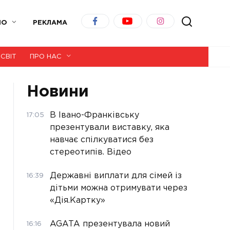
ІО
РЕКЛАМА
СВІТ
ПРО НАС
Новини
В Івано-Франківську
17:05
презентували виставку, яка
навчає спілкуватися без
стереотипів. Відео
Державні виплати для сімей із
16:39
дітьми можна отримувати через
«Дія.Картку»
AGATA презентувала новий
16:16