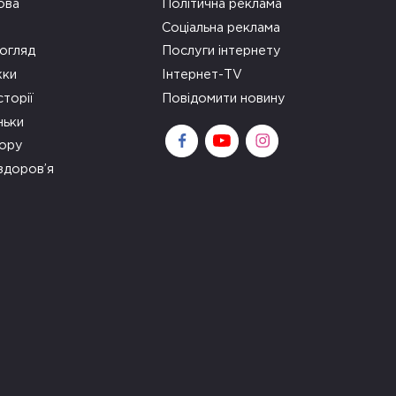
ова
Політична реклама
Соціальна реклама
огляд
Послуги інтернету
ки
Інтернет-TV
сторії
Повідомити новину
ньки
зору
здоров’я