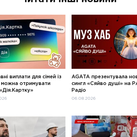
ні виплати для сімей із
AGATA презентувала но
и можна отримувати
сингл «Сяйво душі» на Р
«Дія.Картку»
Радіо
026
06.08.2026