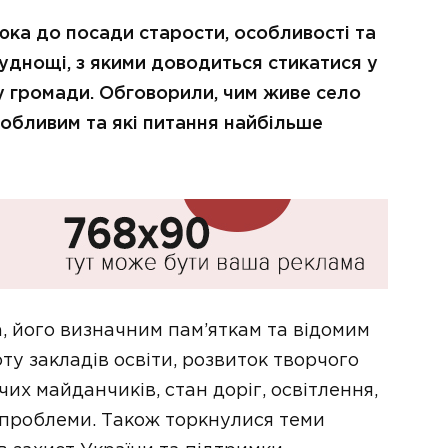
ка до посади старости, особливості та
руднощі, з якими доводиться стикатися у
у громади. Обговорили, чим живе село
особливим та які питання найбільше
а, його визначним пам’яткам та відомим
у закладів освіти, розвиток творчого
х майданчиків, стан доріг, освітлення,
і проблеми. Також торкнулися теми