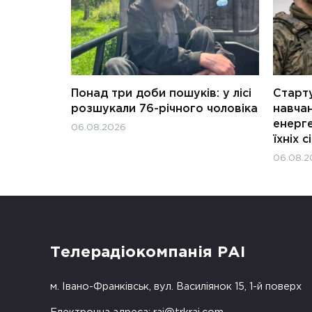
Понад три доби пошуків: у лісі
Старту
розшукали 76-річного чоловіка
навчан
енерге
06.08.2026
їхніх с
06.08.2
Телерадіокомпанія РАІ
м. Івано-Франківськ, вул. Василіянок 15, 1-й поверх