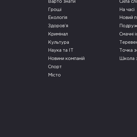
Варто знати
Сила сл
Гроші
На часі
Екологія
Новий п
Здоров’я
Подруж
Кримінал
Смачні і
Культура
Тереве
Наука та ІТ
Точка 
Новини компаній
Школа 
Спорт
Місто