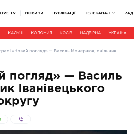
LIVE TV
НОВИНИ
ПУБЛІКАЦІЇ
ТЕЛЕКАНАЛ
РАД
А
КАЛУШ
КОЛОМИЯ
КОСІВ
НАДВІРНА
УКРАЇНА
грамі «Новий погляд» — Василь Мочернюк, очільник
й погляд» — Василь
ик Іванівецького
округу