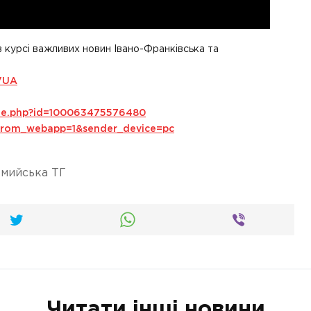
в курсі важливих новин Івано-Франківська та
VUA
ile.php?id=100063475576480
s_from_webapp=1&sender_device=pc
мийська ТГ
Читати інші новини