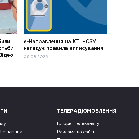
били
е-Направлення на КТ: НСЗУ
отьби
нагадує правила виписування
Відео
06.08.2026
КТИ
ТЕЛЕРАДІОМОВЛЕННЯ
илу
Історія телеканалу
 Незламних
Реклама на сайті