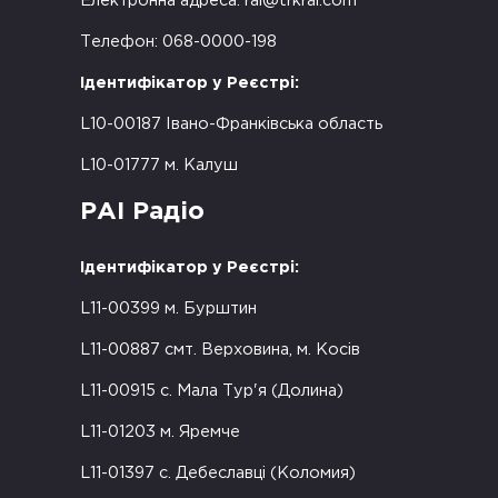
Електронна адреса:
rai@trkrai.com
Телефон: 068-0000-198
Ідентифікатор у Реєстрі:
L10-00187 Івано-Франківська область
L10-01777 м. Калуш
РАІ Радіо
Ідентифікатор у Реєстрі:
L11-00399 м. Бурштин
L11-00887 смт. Верховина, м. Косів
L11-00915 с. Мала Тур'я (Долина)
L11-01203 м. Яремче
L11-01397 с. Дебеславці (Коломия)