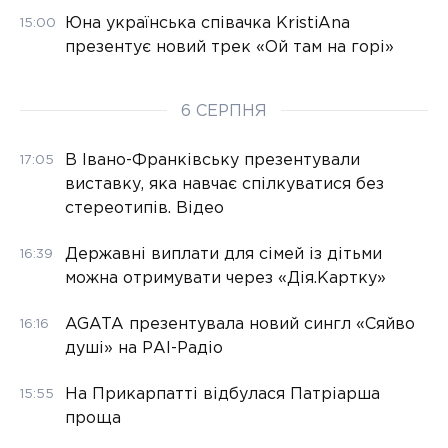
Юна українська співачка KristiAna
15:00
презентує новий трек «Ой там на горі»
6 СЕРПНЯ
В Івано-Франківську презентували
17:05
виставку, яка навчає спілкуватися без
стереотипів. Відео
Державні виплати для сімей із дітьми
16:39
можна отримувати через «Дія.Картку»
AGATA презентувала новий сингл «Сяйво
16:16
душі» на РАІ-Радіо
На Прикарпатті відбулася Патріарша
15:55
проща