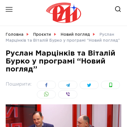
Skip
to
content
НОВИНИ
Головна
Проєкти
Новий погляд
Руслан
Марцінків та Віталій Бурко у програмі “Новий погляд”
СВІТ
Руслан Марцінків та Віталій
Бурко у програмі “Новий
погляд”
УКРАЇНА
Поширити: