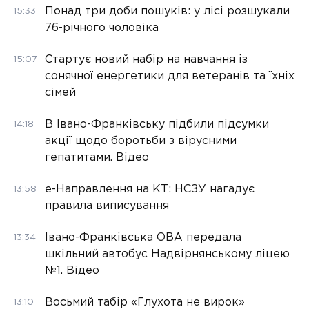
Понад три доби пошуків: у лісі розшукали
15:33
76-річного чоловіка
Стартує новий набір на навчання із
15:07
сонячної енергетики для ветеранів та їхніх
сімей
В Івано-Франківську підбили підсумки
14:18
акції щодо боротьби з вірусними
гепатитами. Відео
е-Направлення на КТ: НСЗУ нагадує
13:58
правила виписування
Івано-Франківська ОВА передала
13:34
шкільний автобус Надвірнянському ліцею
№1. Відео
Восьмий табір «Глухота не вирок»
13:10