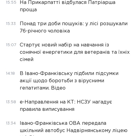
На Прикарпатті відбулася Патріарша
15:55
проща
Понад три доби пошуків: у лісі розшукали
15:33
76-річного чоловіка
Стартує новий набір на навчання із
15:07
сонячної енергетики для ветеранів та їхніх
сімей
В Івано-Франківську підбили підсумки
14:18
акції щодо боротьби з вірусними
гепатитами. Відео
е-Направлення на КТ: НСЗУ нагадує
13:58
правила виписування
Івано-Франківська ОВА передала
13:34
шкільний автобус Надвірнянському ліцею