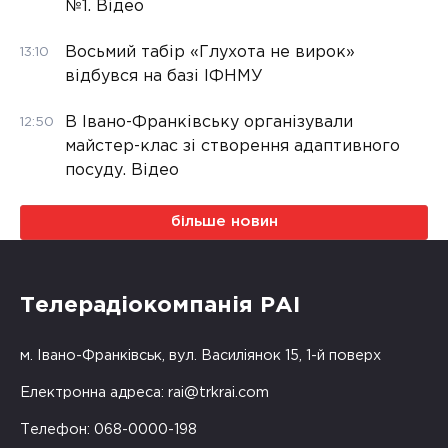
№1. Відео
Восьмий табір «Глухота не вирок»
13:10
відбувся на базі ІФНМУ
В Івано-Франківську організували
12:50
майстер-клас зі створення адаптивного
посуду. Відео
більше новин
Телерадіокомпанія РАІ
м. Івано-Франківськ, вул. Василіянок 15, 1-й поверх
Електронна адреса:
rai@trkrai.com
Телефон: 068-0000-198