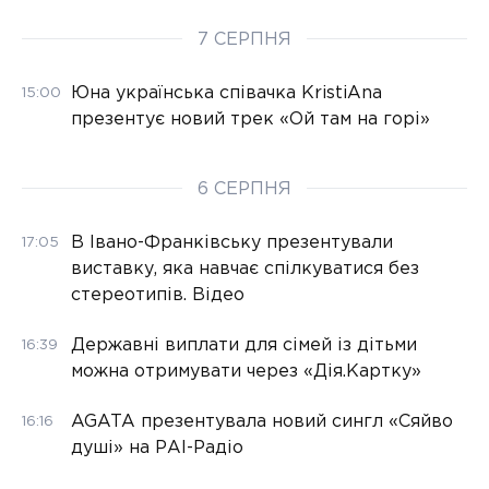
7 СЕРПНЯ
Юна українська співачка KristiAna
15:00
презентує новий трек «Ой там на горі»
6 СЕРПНЯ
В Івано-Франківську презентували
17:05
виставку, яка навчає спілкуватися без
стереотипів. Відео
Державні виплати для сімей із дітьми
16:39
можна отримувати через «Дія.Картку»
AGATA презентувала новий сингл «Сяйво
16:16
душі» на РАІ-Радіо