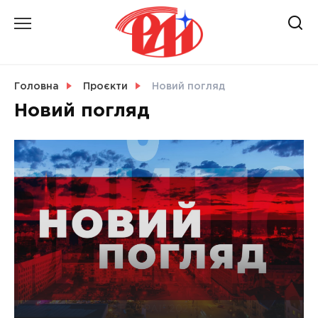
Skip
to
content
НОВИНИ
Головна
Проєкти
Новий погляд
Новий погляд
СВІТ
УКРАЇНА