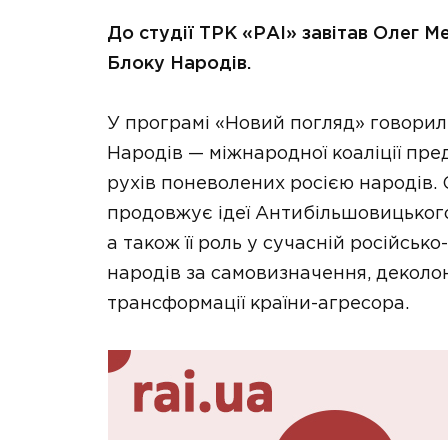
До студії ТРК «РАІ» завітав Олег 
Блоку Народів.
У програмі «Новий погляд» говорил
Народів — міжнародної коаліції пр
рухів поневолених росією народів. О
продовжує ідеї Антибільшовицького 
а також її роль у сучасній російськ
народів за самовизначення, деколоні
трансформації країни-агресора.