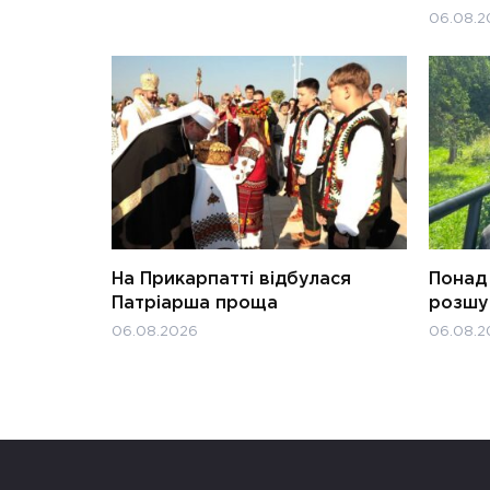
06.08.2
На Прикарпатті відбулася
Понад 
Патріарша проща
розшук
06.08.2026
06.08.2