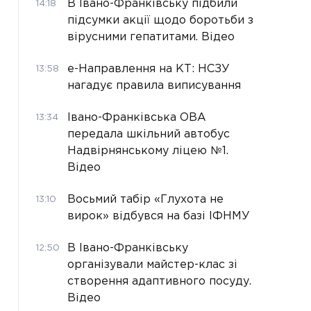
В Івано-Франківську підбили
14:18
підсумки акції щодо боротьби з
вірусними гепатитами. Відео
е-Направлення на КТ: НСЗУ
13:58
нагадує правила виписування
Івано-Франківська ОВА
13:34
передала шкільний автобус
Надвірнянському ліцею №1.
Відео
Восьмий табір «Глухота не
13:10
вирок» відбувся на базі ІФНМУ
В Івано-Франківську
12:50
організували майстер-клас зі
створення адаптивного посуду.
Відео