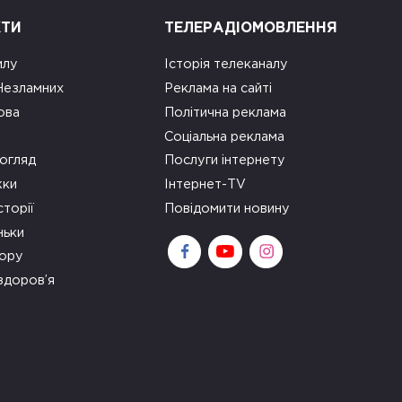
КТИ
ТЕЛЕРАДІОМОВЛЕННЯ
илу
Історія телеканалу
 Незламних
Реклама на сайті
ова
Політична реклама
Соціальна реклама
огляд
Послуги інтернету
ки
Інтернет-TV
сторії
Повідомити новину
ньки
зору
здоров’я