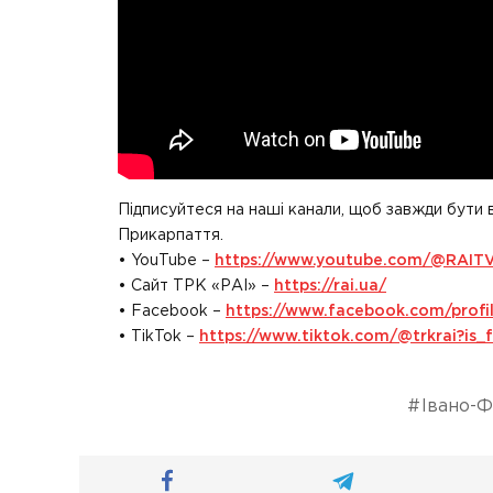
Підписуйтеся на наші канали, щоб завжди бути 
Прикарпаття.
• YouTube –
https://www.youtube.com/@RAIT
• Сайт ТРК «РАІ» –
https://rai.ua/
• Facebook –
https://www.facebook.com/prof
• TikTok –
https://www.tiktok.com/@trkrai?i
Івано-Ф