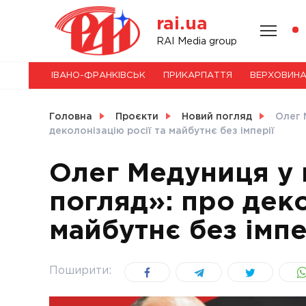
Skip
rai.ua
to
content
НОВИНИ
RAI Media group
ІВАНО-ФРАНКІВСЬК
ПРИКАРПАТТЯ
ВЕРХОВИН
СВІТ
Головна
Проєкти
Новий погляд
Олег 
деколонізацію росії та майбутнє без імперії
Олег Медуниця у 
УКРАЇНА
погляд»: про деко
майбутнє без імпе
Поширити: