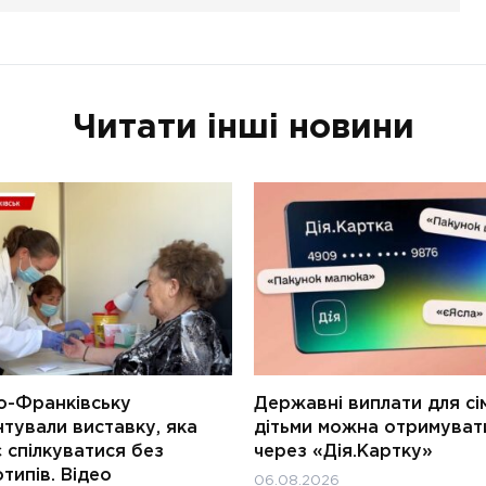
Читати інші новини
о-Франківську
Державні виплати для сім
тували виставку, яка
дітьми можна отримуват
 спілкуватися без
через «Дія.Картку»
типів. Відео
06.08.2026