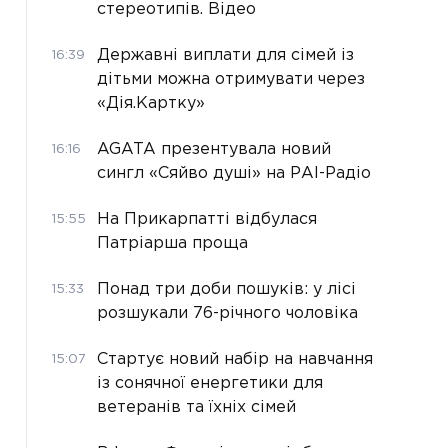
стереотипів. Відео
Державні виплати для сімей із
16:39
дітьми можна отримувати через
«Дія.Картку»
AGATA презентувала новий
16:16
сингл «Сяйво душі» на РАІ-Радіо
На Прикарпатті відбулася
15:55
Патріарша проща
Понад три доби пошуків: у лісі
15:33
розшукали 76-річного чоловіка
Стартує новий набір на навчання
15:07
із сонячної енергетики для
ветеранів та їхніх сімей