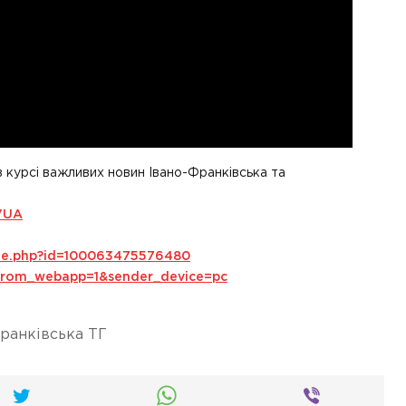
в курсі важливих новин Івано-Франківська та
VUA
ile.php?id=100063475576480
s_from_webapp=1&sender_device=pc
ранківська ТГ