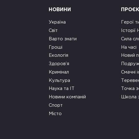
НОВИНИ
ПРОЄ
Україна
Герої т
Світ
Історії
Варто знати
Сила сл
Гроші
На часі
Екологія
Новий п
Здоров’я
Подруж
Кримінал
Смачні і
Культура
Тереве
Наука та ІТ
Точка 
Новини компаній
Школа 
Спорт
Місто