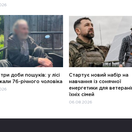
026
три доби пошуків: у лісі
Стартує новий набір на
али 76-річного чоловіка
навчання із сонячної
енергетики для ветерані
026
їхніх сімей
06.08.2026