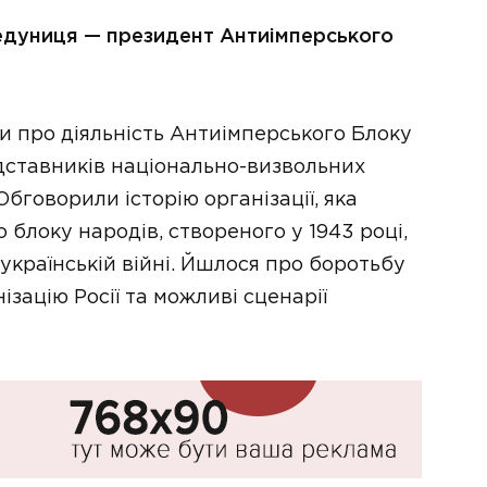
Медуниця — президент Антиімперського
и про діяльність Антиімперського Блоку
едставників національно-визвольних
бговорили історію організації, яка
блоку народів, створеного у 1943 році,
о-українській війні. Йшлося про боротьбу
зацію Росії та можливі сценарії