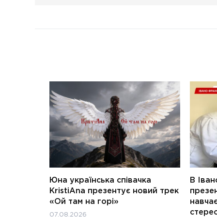
Юна українська співачка
В Іван
KristiAna презентує новий трек
презен
«Ой там на горі»
навчає
стерео
07.08.2026