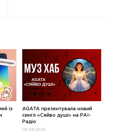
ей із
AGATA презентувала новий
и
сингл «Сяйво душі» на РАІ-
Радіо
06.08.2026