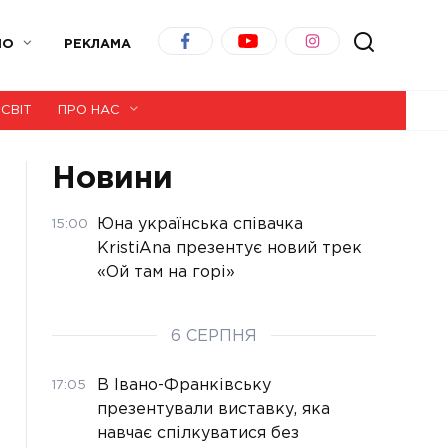
ІО
РЕКЛАМА
СВІТ
ПРО НАС
Новини
Юна українська співачка
15:00
KristiAna презентує новий трек
«Ой там на горі»
6 СЕРПНЯ
В Івано-Франківську
17:05
презентували виставку, яка
навчає спілкуватися без