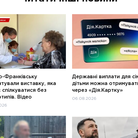
о-Франківську
Державні виплати для сім
тували виставку, яка
дітьми можна отримуват
 спілкуватися без
через «Дія.Картку»
типів. Відео
06.08.2026
026