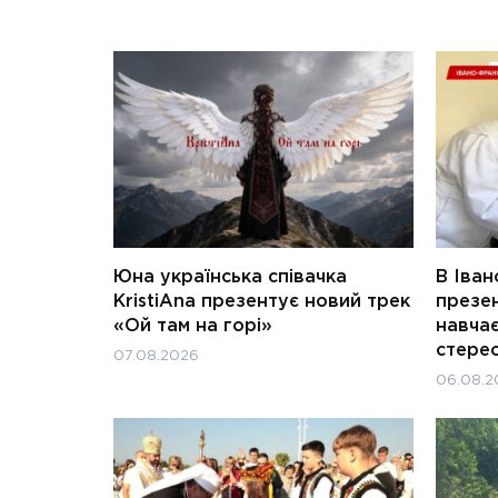
Юна українська співачка
В Іван
KristiAna презентує новий трек
презен
«Ой там на горі»
навчає
стерео
07.08.2026
06.08.2