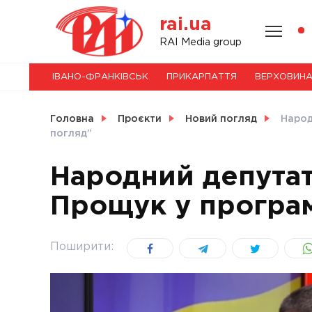
Skip
rai.ua
to
content
НОВИНИ
RAI Media group
ІВАНО-ФРАНКІВСЬК
ПРИКАРПАТТЯ
ВЕРХОВИН
СВІТ
Головна
Проєкти
Новий погляд
Народ
погляд”
Народний депутат
УКРАЇНА
Прощук у програм
Поширити: