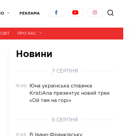
ІО
РЕКЛАМА
СВІТ
ПРО НАС
Новини
7 СЕРПНЯ
Юна українська співачка
15:00
KristiAna презентує новий трек
«Ой там на горі»
6 СЕРПНЯ
В Івано-Франківську
17:05