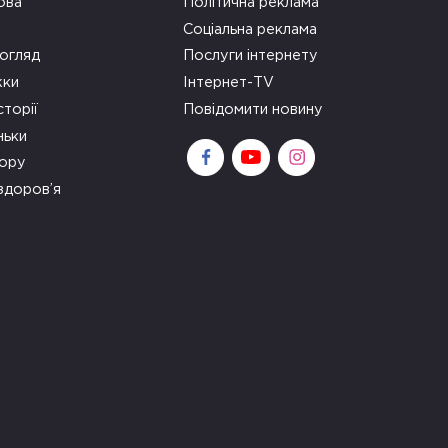
ова
Політична реклама
Соціальна реклама
огляд
Послуги інтернету
ки
Інтернет-TV
сторії
Повідомити новину
ньки
зору
здоров’я