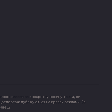
іперпосилання на конкретну новину та згадки
црепортаж публікуються на правах реклами. За
давець