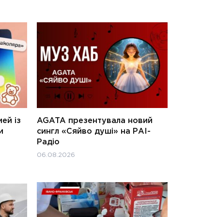
ей із
AGATA презентувала новий
и
сингл «Сяйво душі» на РАІ-
Радіо
06.08.2026