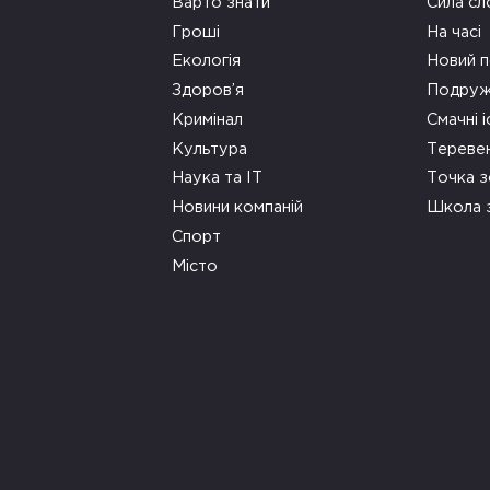
Варто знати
Сила сл
Гроші
На часі
Екологія
Новий п
Здоров’я
Подруж
Кримінал
Смачні і
Культура
Тереве
Наука та ІТ
Точка 
Новини компаній
Школа 
Спорт
Місто