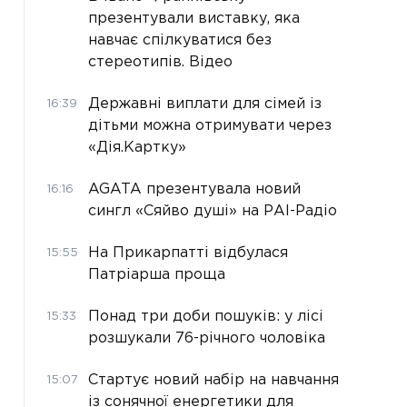
презентували виставку, яка
навчає спілкуватися без
стереотипів. Відео
Державні виплати для сімей із
16:39
дітьми можна отримувати через
«Дія.Картку»
AGATA презентувала новий
16:16
сингл «Сяйво душі» на РАІ-Радіо
На Прикарпатті відбулася
15:55
Патріарша проща
Понад три доби пошуків: у лісі
15:33
розшукали 76-річного чоловіка
Стартує новий набір на навчання
15:07
із сонячної енергетики для