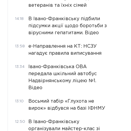
ветеранів та їхніх сімей
В Івано-Франківську підбили
14:18
підсумки акції щодо боротьби з
вірусними гепатитами. Відео
е-Направлення на КТ: НСЗУ
13:58
нагадує правила виписування
Івано-Франківська ОВА
13:34
передала шкільний автобус
Надвірнянському ліцею №1.
Відео
Восьмий табір «Глухота не
13:10
вирок» відбувся на базі ІФНМУ
В Івано-Франківську
12:50
організували майстер-клас зі