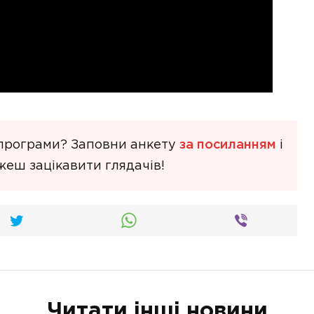
 програми? Заповни анкету
за посиланням
і
жеш зацікавити глядачів!
Читати інші новини