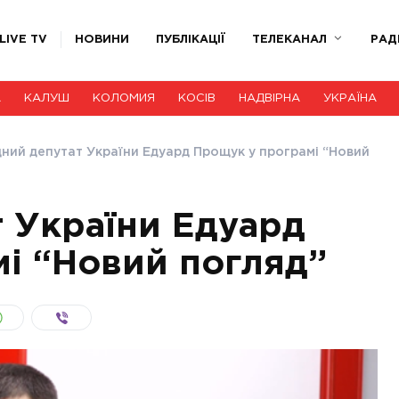
LIVE TV
НОВИНИ
ПУБЛІКАЦІЇ
ТЕЛЕКАНАЛ
РАД
А
КАЛУШ
КОЛОМИЯ
КОСІВ
НАДВІРНА
УКРАЇНА
ний депутат України Едуард Прощук у програмі “Новий
 України Едуард
і “Новий погляд”