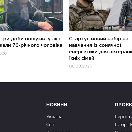
три доби пошуків: у лісі
Стартує новий набір на
али 76-річного чоловіка
навчання із сонячної
енергетики для ветерані
026
їхніх сімей
06.08.2026
НОВИНИ
ПРОЄ
Україна
Герої т
Світ
Історії