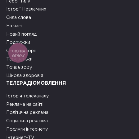
Герої тилу
Історії Незламних
Сила слова
На часі
Новий погляд
Подружки
КНОПКА
Смачні історії
ЗВ'ЯЗКУ
Теревеньки
Точка зору
Школа здоров’я
ТЕЛЕРАДІОМОВЛЕННЯ
Історія телеканалу
Реклама на сайті
Політична реклама
Соціальна реклама
Послуги інтернету
Інтернет-TV