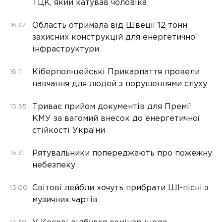
ТЦК, який катував чоловіка
Область отримала від Швеції 12 тонн
16:37
захисних конструкцій для енергетичної
інфраструктури
Кіберполіцейські Прикарпаття провели
16:11
навчання для людей з порушеннями слуху
Триває прийом документів для Премії
15:55
КМУ за вагомий внесок до енергетичної
стійкості України
Рятувальники попереджають про пожежну
15:31
небезпеку
Світові лейбли хочуть прибрати ШІ-пісні з
15:00
музичних чартів