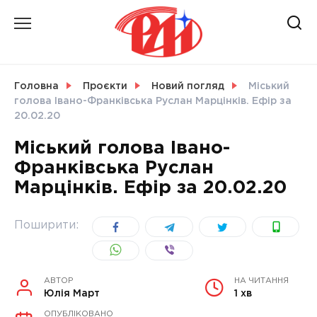
Skip
to
content
НОВИНИ
Головна
Проєкти
Новий погляд
Міський
голова Івано-Франківська Руслан Марцінків. Ефір за
СВІТ
20.02.20
Міський голова Івано-
Франківська Руслан
Марцінків. Ефір за 20.02.20
УКРАЇНА
Поширити:
АВТОР
НА ЧИТАННЯ
Юлія Март
1 хв
ОПУБЛІКОВАНО