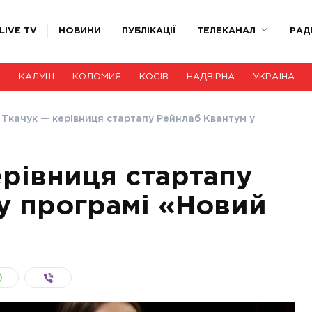
LIVE TV
НОВИНИ
ПУБЛІКАЦІЇ
ТЕЛЕКАНАЛ
РАД
А
КАЛУШ
КОЛОМИЯ
КОСІВ
НАДВІРНА
УКРАЇНА
 Ткачук — керівниця стартапу Рейнлаб Квантум у
ерівниця стартапу
у програмі «Новий