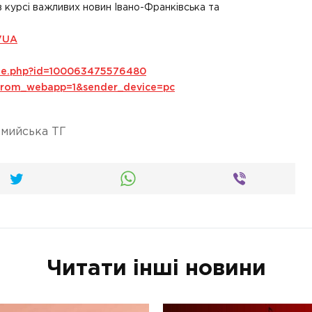
в курсі важливих новин Івано-Франківська та
VUA
ile.php?id=100063475576480
s_from_webapp=1&sender_device=pc
мийська ТГ
Читати інші новини