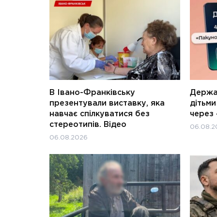
В Івано-Франківську
Держав
презентували виставку, яка
дітьм
навчає спілкуватися без
через 
стереотипів. Відео
06.08.2
06.08.2026