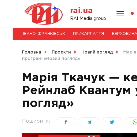
Skip
rai.ua
to
content
НОВИНИ
RAI Media group
ІВАНО-ФРАНКІВСЬК
ПРИКАРПАТТЯ
ВЕРХОВИН
СВІТ
Головна
Проєкти
Новий погляд
Марія
програмі «Новий погляд»
Марія Ткачук — к
УКРАЇНА
Рейнлаб Квантум 
погляд»
Поширити: