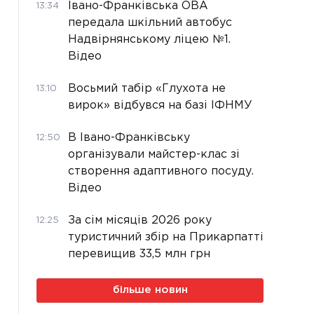
Івано-Франківська ОВА
13:34
передала шкільний автобус
Надвірнянському ліцею №1.
Відео
Восьмий табір «Глухота не
13:10
вирок» відбувся на базі ІФНМУ
В Івано-Франківську
12:50
організували майстер-клас зі
створення адаптивного посуду.
Відео
За сім місяців 2026 року
12:25
туристичний збір на Прикарпатті
перевищив 33,5 млн грн
більше новин