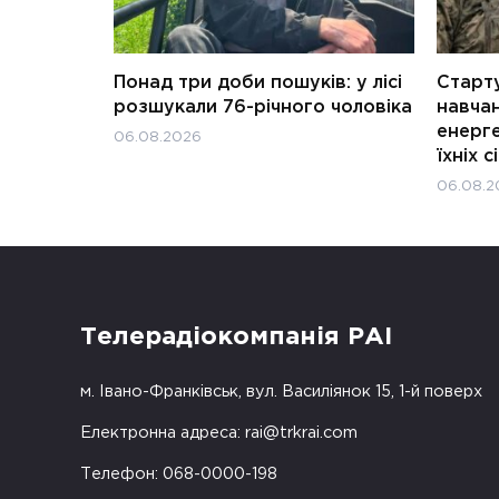
Понад три доби пошуків: у лісі
Старту
розшукали 76-річного чоловіка
навчан
енерге
06.08.2026
їхніх с
06.08.2
Телерадіокомпанія РАІ
м. Івано-Франківськ, вул. Василіянок 15, 1-й поверх
Електронна адреса:
rai@trkrai.com
Телефон: 068-0000-198