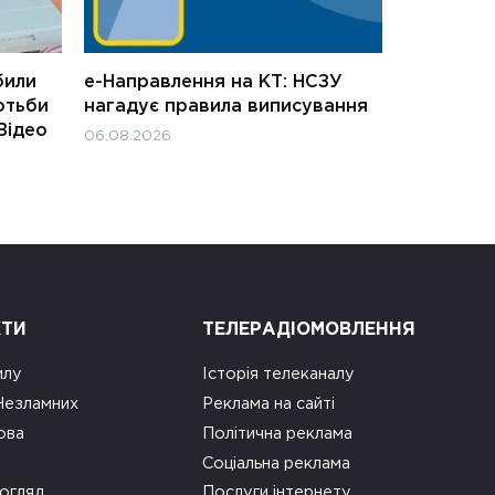
били
е-Направлення на КТ: НСЗУ
отьби
нагадує правила виписування
Відео
06.08.2026
КТИ
ТЕЛЕРАДІОМОВЛЕННЯ
илу
Історія телеканалу
 Незламних
Реклама на сайті
ова
Політична реклама
Соціальна реклама
огляд
Послуги інтернету