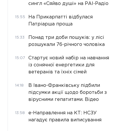
сингл «Сяйво душі» на РАІ-Радіо
На Прикарпатті відбулася
15:55
Патріарша проща
Понад три доби пошуків: у лісі
15:33
розшукали 76-річного чоловіка
Стартує новий набір на навчання
15:07
із сонячної енергетики для
ветеранів та їхніх сімей
В Івано-Франківську підбили
14:18
підсумки акції щодо боротьби з
вірусними гепатитами. Відео
е-Направлення на КТ: НСЗУ
13:58
нагадує правила виписування