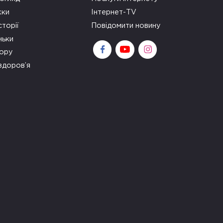
ки
Інтернет-TV
сторії
Повідомити новину
ньки
зору
здоров’я