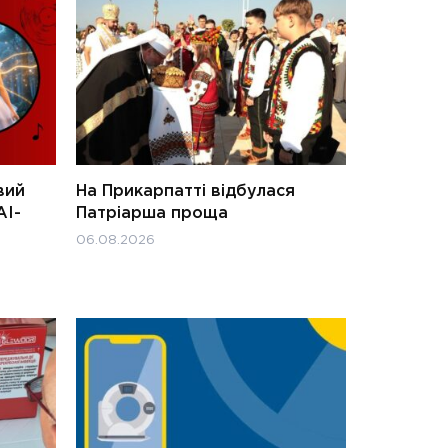
вий
На Прикарпатті відбулася
АІ-
Патріарша проща
06.08.2026