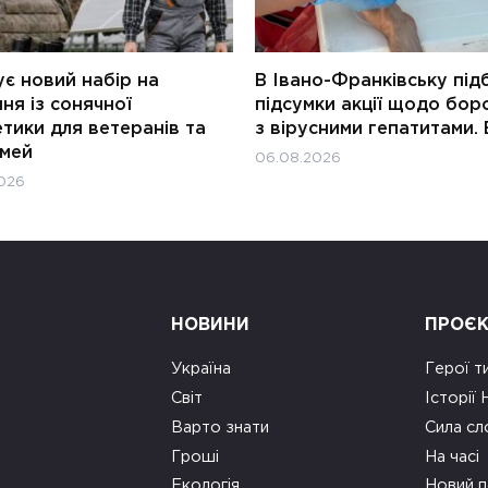
є новий набір на
В Івано-Франківську під
ня із сонячної
підсумки акції щодо бор
тики для ветеранів та
з вірусними гепатитами. 
імей
06.08.2026
026
НОВИНИ
ПРОЄ
Україна
Герої т
Світ
Історії
Варто знати
Сила сл
Гроші
На часі
Екологія
Новий п