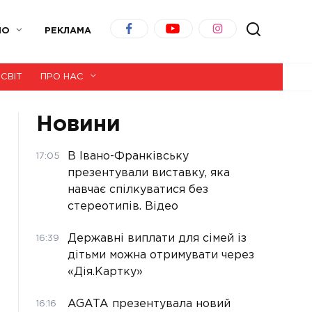
ІО
РЕКЛАМА
СВІТ
ПРО НАС
Новини
В Івано-Франківську
17:05
презентували виставку, яка
навчає спілкуватися без
стереотипів. Відео
Державні виплати для сімей із
16:39
дітьми можна отримувати через
«Дія.Картку»
AGATA презентувала новий
16:16