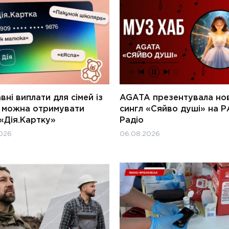
ні виплати для сімей із
AGATA презентувала но
и можна отримувати
сингл «Сяйво душі» на Р
«Дія.Картку»
Радіо
026
06.08.2026