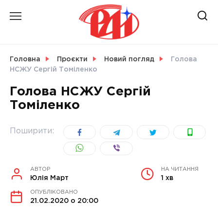
Skip
to
content
НОВИНИ
Головна
Проєкти
Новий погляд
Голова
НСЖУ Сергій Томіленко
СВІТ
Голова НСЖУ Сергій
Томіленко
УКРАЇНА
Поширити:
АВТОР
НА ЧИТАННЯ
Юлія Март
1 хв
ОПУБЛІКОВАНО
21.02.2020 о 20:00