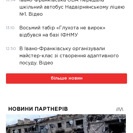
Івано-Франківська ОВА передала
13:34
шкільний автобус Надвірнянському ліцею
№1. Відео
Восьмий табір «Глухота не вирок»
13:10
відбувся на базі ІФНМУ
В Івано-Франківську організували
12:50
майстер-клас зі створення адаптивного
посуду. Відео
більше новин