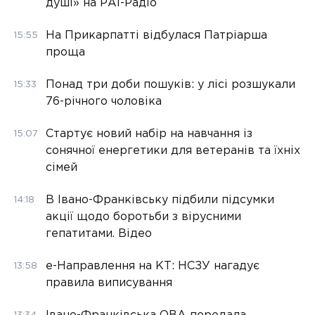
душі» на РАІ-Радіо
На Прикарпатті відбулася Патріарша
15:55
проща
Понад три доби пошуків: у лісі розшукали
15:33
76-річного чоловіка
Стартує новий набір на навчання із
15:07
сонячної енергетики для ветеранів та їхніх
сімей
В Івано-Франківську підбили підсумки
14:18
акції щодо боротьби з вірусними
гепатитами. Відео
е-Направлення на КТ: НСЗУ нагадує
13:58
правила виписування