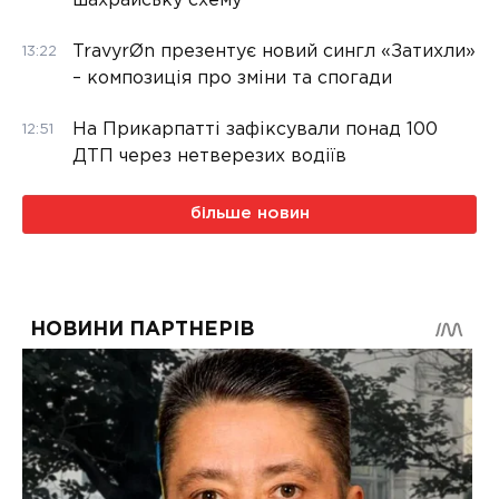
шахрайську схему
TravyrØn презентує новий сингл «Затихли»
13:22
– композиція про зміни та спогади
На Прикарпатті зафіксували понад 100
12:51
ДТП через нетверезих водіїв
більше новин