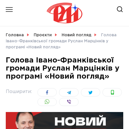
Skip
to
content
НОВИНИ
Головна
Проєкти
Новий погляд
Голова
Івано-Франківської громади Руслан Марцінків у
СВІТ
програмі «Новий погляд»
Голова Івано-Франківської
громади Руслан Марцінків у
програмі «Новий погляд»
УКРАЇНА
Поширити: