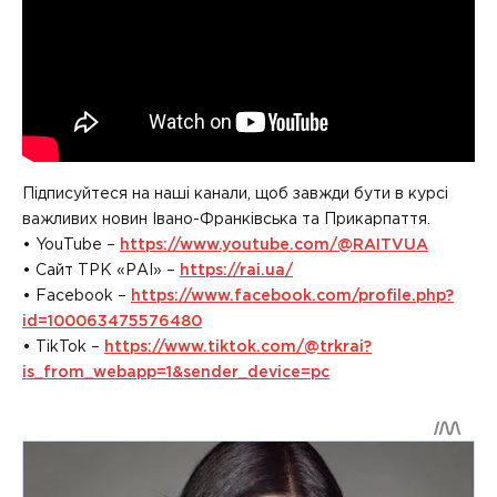
Підписуйтеся на наші канали, щоб завжди бути в курсі
важливих новин Івано-Франківська та Прикарпаття.
• YouTube –
https://www.youtube.com/@RAITVUA
• Сайт ТРК «РАІ» –
https://rai.ua/
• Facebook –
https://www.facebook.com/profile.php?
id=100063475576480
• TikTok –
https://www.tiktok.com/@trkrai?
is_from_webapp=1&sender_device=pc