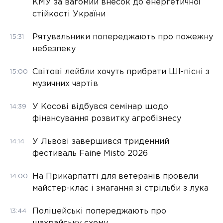
КМУ за вагомий внесок до енергетичної
стійкості України
Рятувальники попереджають про пожежну
15:31
небезпеку
Світові лейбли хочуть прибрати ШІ-пісні з
15:00
музичних чартів
У Косові відбувся семінар щодо
14:39
фінансування розвитку агробізнесу
У Львові завершився триденний
14:14
фестиваль Faine Misto 2026
На Прикарпатті для ветеранів провели
14:00
майстер-клас і змагання зі стрільби з лука
Поліцейські попереджають про
13:44