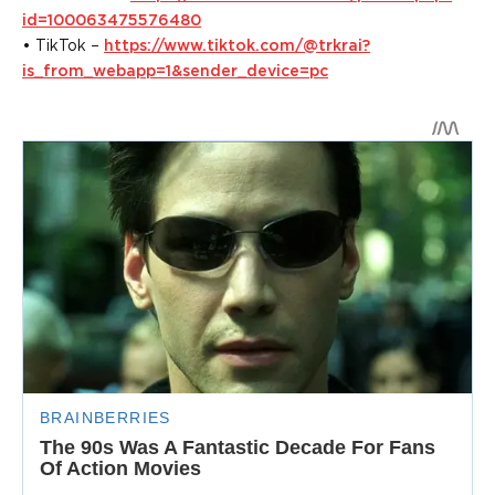
id=100063475576480
• TikTok –
https://www.tiktok.com/@trkrai?
is_from_webapp=1&sender_device=pc