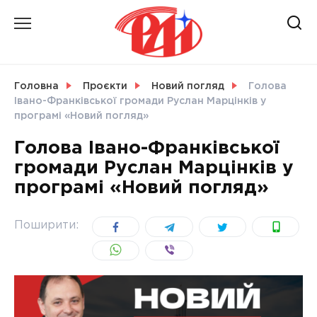
Skip
to
content
НОВИНИ
Головна
Проєкти
Новий погляд
Голова
Івано-Франківської громади Руслан Марцінків у
СВІТ
програмі «Новий погляд»
Голова Івано-Франківської
громади Руслан Марцінків у
програмі «Новий погляд»
УКРАЇНА
Поширити: