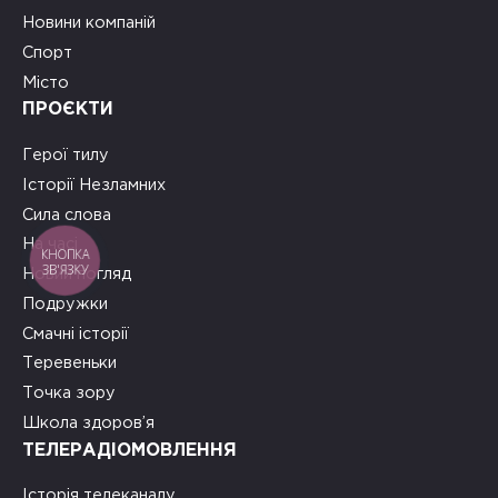
Новини компаній
Спорт
Місто
ПРОЄКТИ
Герої тилу
Історії Незламних
Сила слова
На часі
КНОПКА
ЗВ'ЯЗКУ
Новий погляд
Подружки
Смачні історії
Теревеньки
Точка зору
Школа здоров’я
ТЕЛЕРАДІОМОВЛЕННЯ
Історія телеканалу