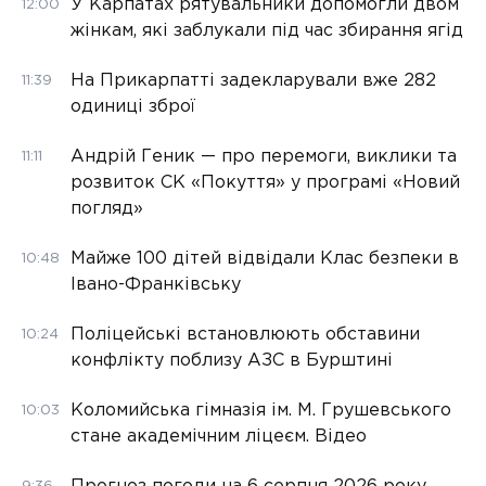
У Карпатах рятувальники допомогли двом
12:00
жінкам, які заблукали під час збирання ягід
На Прикарпатті задекларували вже 282
11:39
одиниці зброї
Андрій Геник — про перемоги, виклики та
11:11
розвиток СК «Покуття» у програмі «Новий
погляд»
Майже 100 дітей відвідали Клас безпеки в
10:48
Івано-Франківську
Поліцейські встановлюють обставини
10:24
конфлікту поблизу АЗС в Бурштині
Коломийська гімназія ім. М. Грушевського
10:03
стане академічним ліцеєм. Відео