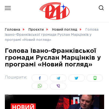
Skip
to
content
НОВИНИ
Головна
Проєкти
Новий погляд
Голова
Івано-Франківської громади Руслан Марцінків у
СВІТ
програмі «Новий погляд»
Голова Івано-Франківської
громади Руслан Марцінків у
програмі «Новий погляд»
УКРАЇНА
Поширити: