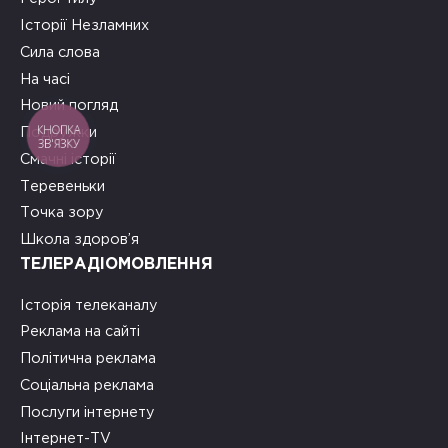
Історії Незламних
Сила слова
На часі
Новий погляд
КНОПКА
Подружки
ЗВ'ЯЗКУ
Смачні історії
Теревеньки
Точка зору
Школа здоров’я
ТЕЛЕРАДІОМОВЛЕННЯ
Історія телеканалу
Реклама на сайті
Політична реклама
Соціальна реклама
Послуги інтернету
Інтернет-TV