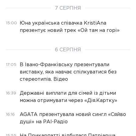
7 СЕРПНЯ
Юна українська співачка KristiAna
15:00
презентує новий трек «Ой там на горі»
6 СЕРПНЯ
В Івано-Франківську презентували
17:05
виставку, яка навчає спілкуватися без
стереотипів. Відео
Державні виплати для сімей із дітьми
16:39
можна отримувати через «Дія.Картку»
AGATA презентувала новий сингл «Сяйво
16:16
душі» на РАІ-Радіо
На Прикарпатті відбулася Патріарша
15:55