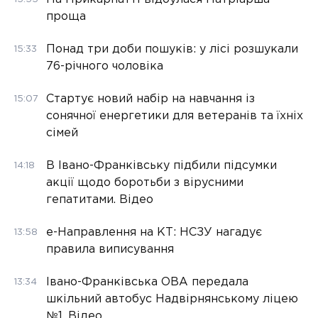
проща
Понад три доби пошуків: у лісі розшукали
15:33
76-річного чоловіка
Стартує новий набір на навчання із
15:07
сонячної енергетики для ветеранів та їхніх
сімей
В Івано-Франківську підбили підсумки
14:18
акції щодо боротьби з вірусними
гепатитами. Відео
е-Направлення на КТ: НСЗУ нагадує
13:58
правила виписування
Івано-Франківська ОВА передала
13:34
шкільний автобус Надвірнянському ліцею
№1. Відео