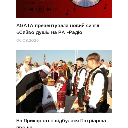
AGATA презентувала новий сингл
«Сяйво душі» на РАІ-Радіо
06.08.2026
На Прикарпатті відбулася Патріарша
проща