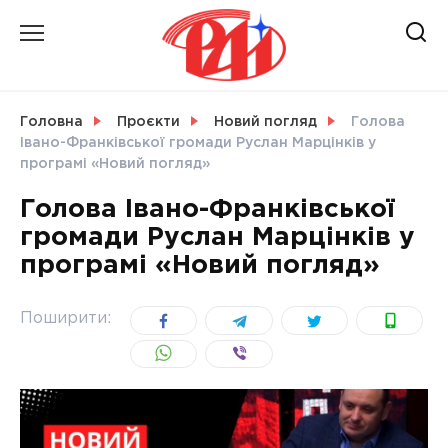
Skip
to
content
НОВИНИ
Головна
Проєкти
Новий погляд
Голова
Івано-Франківської громади Руслан Марцінків у
СВІТ
програмі «Новий погляд»
Голова Івано-Франківської
громади Руслан Марцінків у
програмі «Новий погляд»
УКРАЇНА
Поширити: