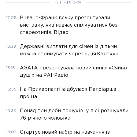
6 СЕРПНЯ
В Івано-Франківську презентували
17:05
виставку, яка навчає спілкуватися без
стереотипів. Відео
Державні виплати для сімей із дітьми
16:39
можна отримувати через «Дія.Картку»
AGATA презентувала новий сингл «Сяйво
16:16
душі» на РАІ-Радіо
На Прикарпатті відбулася Патріарша
15:55
проща
Понад три доби пошуків: у лісі розшукали
15:33
76-річного чоловіка
Стартує новий набір на навчання із
15:07