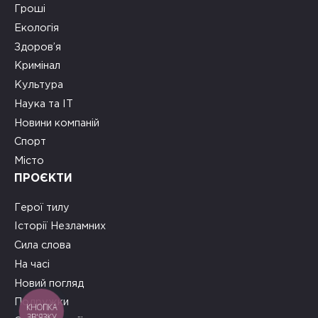
Гроші
Екологія
Здоров’я
Кримінал
Культура
Наука та ІТ
Новини компаній
Спорт
Місто
ПРОЄКТИ
Герої тилу
Історії Незламних
Сила слова
На часі
Новий погляд
Подружки
КНОПКА
ЗВ'ЯЗКУ