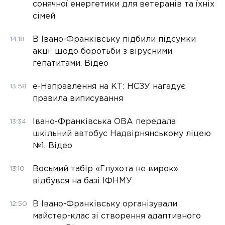
сонячної енергетики для ветеранів та їхніх
сімей
В Івано-Франківську підбили підсумки
14:18
акції щодо боротьби з вірусними
гепатитами. Відео
е-Направлення на КТ: НСЗУ нагадує
13:58
правила виписування
Івано-Франківська ОВА передала
13:34
шкільний автобус Надвірнянському ліцею
№1. Відео
Восьмий табір «Глухота не вирок»
13:10
відбувся на базі ІФНМУ
В Івано-Франківську організували
12:50
майстер-клас зі створення адаптивного