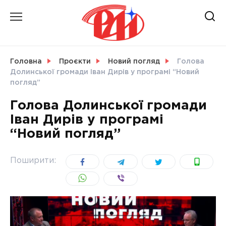
Skip
to
content
НОВИНИ
Головна
Проєкти
Новий погляд
Голова
Долинської громади Іван Дирів у програмі “Новий
СВІТ
погляд”
Голова Долинської громади
Іван Дирів у програмі
“Новий погляд”
УКРАЇНА
Поширити: