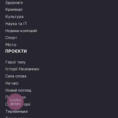
Здоров’я
Кримінал
Культура
Наука та ІТ
Новини компаній
Спорт
Місто
ПРОЄКТИ
Герої тилу
Історії Незламних
Сила слова
На часі
Новий погляд
Подружки
КНОПКА
ЗВ'ЯЗКУ
Смачні історії
Теревеньки