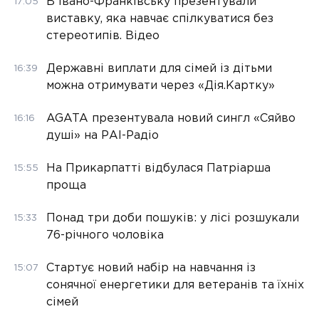
В Івано-Франківську презентували
17:05
виставку, яка навчає спілкуватися без
стереотипів. Відео
Державні виплати для сімей із дітьми
16:39
можна отримувати через «Дія.Картку»
AGATA презентувала новий сингл «Сяйво
16:16
душі» на РАІ-Радіо
На Прикарпатті відбулася Патріарша
15:55
проща
Понад три доби пошуків: у лісі розшукали
15:33
76-річного чоловіка
Стартує новий набір на навчання із
15:07
сонячної енергетики для ветеранів та їхніх
сімей