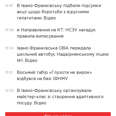
В Івано-Франківську підбили підсумки
14:18
акції щодо боротьби з вірусними
гепатитами. Відео
е-Направлення на КТ: НСЗУ нагадує
13:58
правила виписування
Івано-Франківська ОВА передала
13:34
шкільний автобус Надвірнянському ліцею
№1. Відео
Восьмий табір «Глухота не вирок»
13:10
відбувся на базі ІФНМУ
В Івано-Франківську організували
12:50
майстер-клас зі створення адаптивного
посуду. Відео