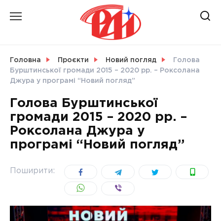
Skip
to
content
НОВИНИ
Головна
Проєкти
Новий погляд
Голова
Бурштинської громади 2015 – 2020 рр. – Роксолана
СВІТ
Джура у програмі “Новий погляд”
Голова Бурштинської
громади 2015 – 2020 рр. –
Роксолана Джура у
УКРАЇНА
програмі “Новий погляд”
Поширити: