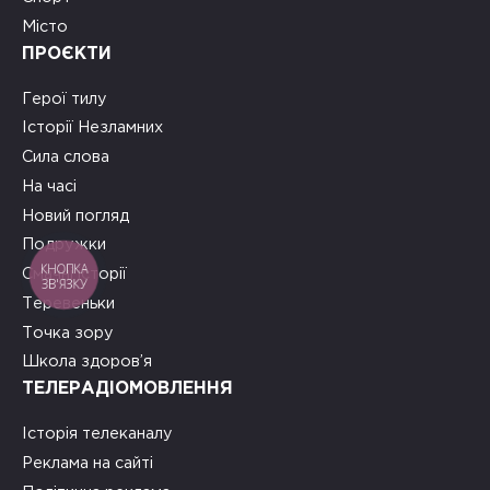
Місто
ПРОЄКТИ
Герої тилу
Історії Незламних
Сила слова
На часі
Новий погляд
Подружки
КНОПКА
Смачні історії
ЗВ'ЯЗКУ
Теревеньки
Точка зору
Школа здоров’я
ТЕЛЕРАДІОМОВЛЕННЯ
Історія телеканалу
Реклама на сайті