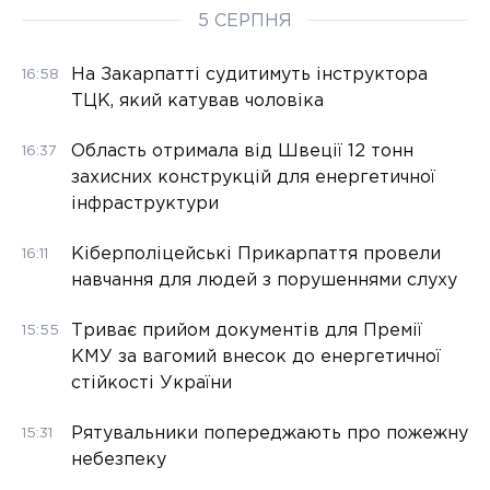
5 СЕРПНЯ
На Закарпатті судитимуть інструктора
16:58
ТЦК, який катував чоловіка
Область отримала від Швеції 12 тонн
16:37
захисних конструкцій для енергетичної
інфраструктури
Кіберполіцейські Прикарпаття провели
16:11
навчання для людей з порушеннями слуху
Триває прийом документів для Премії
15:55
КМУ за вагомий внесок до енергетичної
стійкості України
Рятувальники попереджають про пожежну
15:31
небезпеку