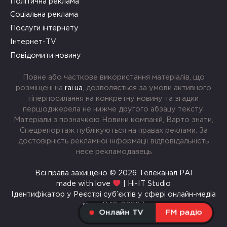
Політична реклама
Соціальна реклама
Послуги інтернету
Інтернет-TV
Повідомити новину
Повне або часткове використання матеріалів, що
розміщені на
rai.ua
, дозволяється за умови активного
гіперпосилання на конкретну новину та згадки
першоджерела не нижче другого абзацу тексту.
Матеріали з позначкою Новини компаній, Варто знати,
Спецрепортаж публікуються на правах реклами. За
достовірність рекламної інформації відповідальність
несе рекламодавець
Всі права захищено © 2026 Телеканал РАІ
made with love
| Hi-IT Studio
Ідентифікатор у Реєстрі суб’єктів у сфері онлайн-медіа
rai.ua R40-00967
Онлайн TV
FM радіо