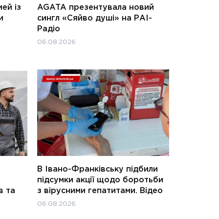
ей із
AGATA презентувала новий
и
сингл «Сяйво душі» на РАІ-
Радіо
06.08.2026
В Івано-Франківську підбили
підсумки акції щодо боротьби
в та
з вірусними гепатитами. Відео
06.08.2026