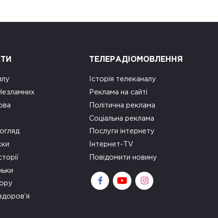
КТИ
ТЕЛЕРАДІОМОВЛЕННЯ
илу
Історія телеканалу
 Незламних
Реклама на сайті
ова
Політична реклама
Соціальна реклама
огляд
Послуги інтернету
ки
Інтернет-TV
сторії
Повідомити новину
ньки
зору
здоров’я