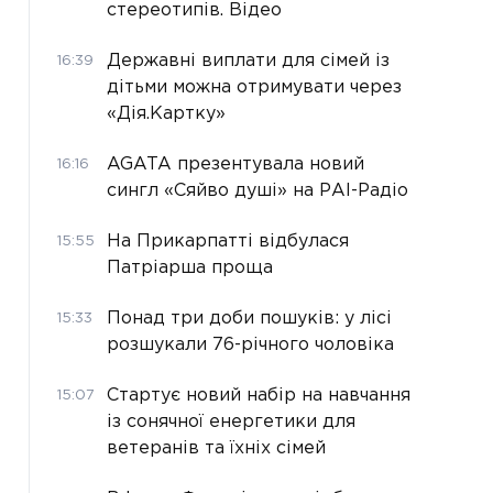
стереотипів. Відео
Державні виплати для сімей із
16:39
дітьми можна отримувати через
«Дія.Картку»
AGATA презентувала новий
16:16
сингл «Сяйво душі» на РАІ-Радіо
На Прикарпатті відбулася
15:55
Патріарша проща
Понад три доби пошуків: у лісі
15:33
розшукали 76-річного чоловіка
Стартує новий набір на навчання
15:07
із сонячної енергетики для
ветеранів та їхніх сімей