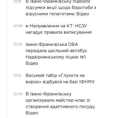
В Івано-Франківську підбили
14:18
підсумки акції щодо боротьби з
вірусними гепатитами. Відео
е-Направлення на КТ: НСЗУ
13:58
нагадує правила виписування
Івано-Франківська ОВА
13:34
передала шкільний автобус
Надвірнянському ліцею №1.
Відео
Восьмий табір «Глухота не
13:10
вирок» відбувся на базі ІФНМУ
В Івано-Франківську
12:50
організували майстер-клас зі
створення адаптивного посуду.
Відео