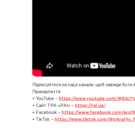
Підписуйтеся на наші канали, щоб завжди бути 
Прикарпаття.
• YouTube –
https://www.youtube.com/@RAIT
• Сайт ТРК «РАІ» –
https://rai.ua/
• Facebook –
https://www.facebook.com/prof
• TikTok –
https://www.tiktok.com/@trkrai?i