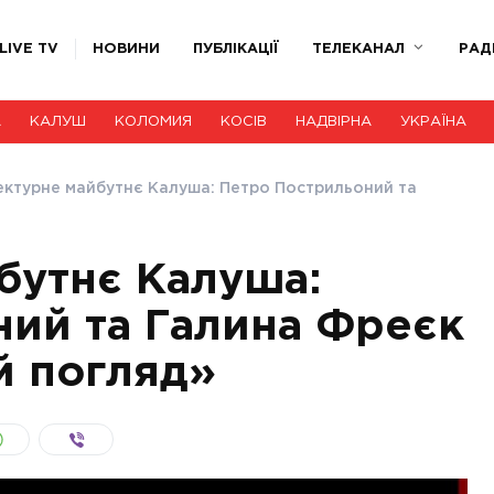
LIVE TV
НОВИНИ
ПУБЛІКАЦІЇ
ТЕЛЕКАНАЛ
РАД
А
КАЛУШ
КОЛОМИЯ
КОСІВ
НАДВІРНА
УКРАЇНА
ектурне майбутнє Калуша: Петро Пострильоний та
бутнє Калуша:
ий та Галина Фреєк
й погляд»