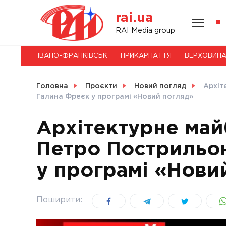
Skip
rai.ua
to
content
НОВИНИ
RAI Media group
ІВАНО-ФРАНКІВСЬК
ПРИКАРПАТТЯ
ВЕРХОВИН
СВІТ
Головна
Проєкти
Новий погляд
Архіт
Галина Фреєк у програмі «Новий погляд»
Архітектурне май
УКРАЇНА
Петро Пострильон
у програмі «Нови
Поширити: