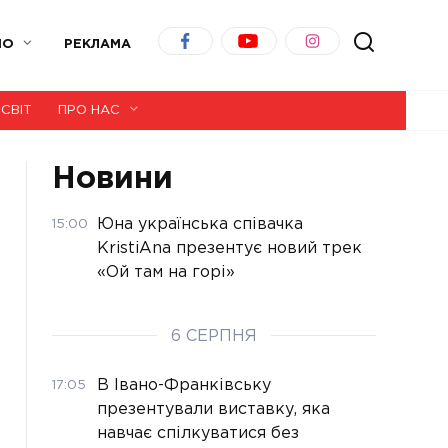
ІО
РЕКЛАМА
СВІТ
ПРО НАС
Новини
Юна українська співачка
15:00
KristiAna презентує новий трек
«Ой там на горі»
6 СЕРПНЯ
В Івано-Франківську
17:05
презентували виставку, яка
навчає спілкуватися без