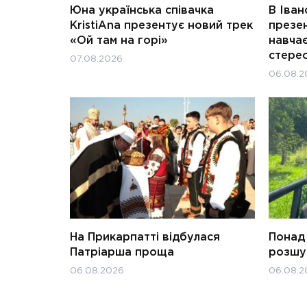
Юна українська співачка
В Іван
KristiAna презентує новий трек
презен
«Ой там на горі»
навчає
стерео
07.08.2026
06.08.2
На Прикарпатті відбулася
Понад 
Патріарша проща
розшук
06.08.2026
06.08.2