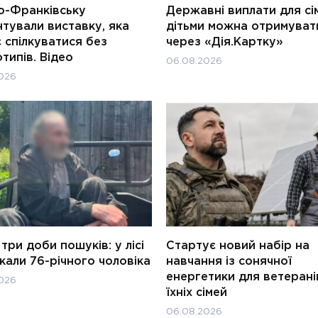
о-Франківську
Державні виплати для сім
тували виставку, яка
дітьми можна отримуват
 спілкуватися без
через «Дія.Картку»
типів. Відео
06.08.2026
026
три доби пошуків: у лісі
Стартує новий набір на
али 76-річного чоловіка
навчання із сонячної
енергетики для ветерані
026
їхніх сімей
06.08.2026