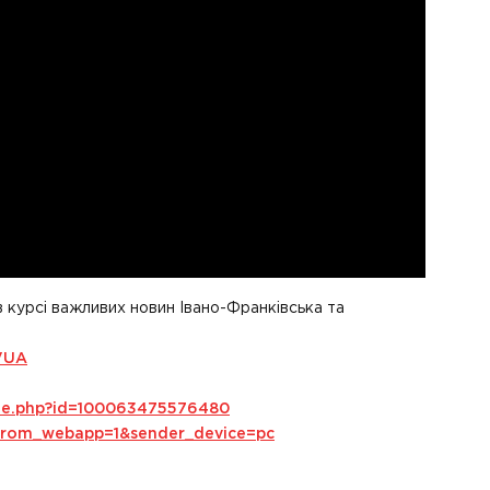
в курсі важливих новин Івано-Франківська та
VUA
ile.php?id=100063475576480
s_from_webapp=1&sender_device=pc