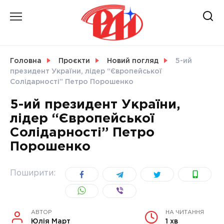
Skip
to
content
НОВИНИ
Головна
Проєкти
Новий погляд
5-ий
президент України, лідер “Європейської
СВІТ
Солідарності” Петро Порошенко
5-ий президент України,
лідер “Європейської
Солідарності” Петро
УКРАЇНА
Порошенко
Поширити:
АВТОР
НА ЧИТАННЯ
Юлія Март
1 хв