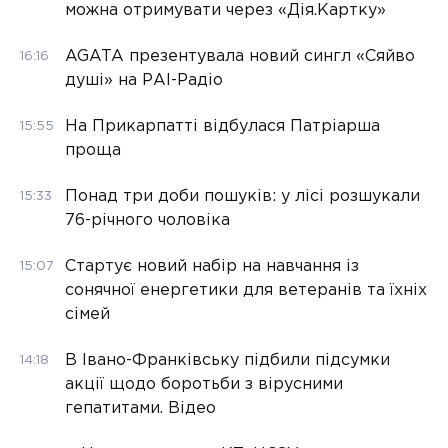
можна отримувати через «Дія.Картку»
AGATA презентувала новий сингл «Сяйво
16:16
душі» на РАІ-Радіо
На Прикарпатті відбулася Патріарша
15:55
проща
Понад три доби пошуків: у лісі розшукали
15:33
76-річного чоловіка
Стартує новий набір на навчання із
15:07
сонячної енергетики для ветеранів та їхніх
сімей
В Івано-Франківську підбили підсумки
14:18
акції щодо боротьби з вірусними
гепатитами. Відео