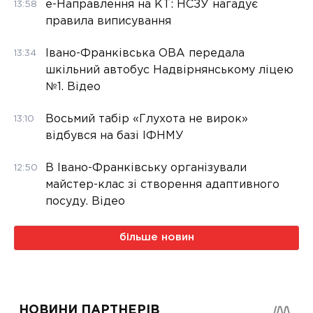
е-Направлення на КТ: НСЗУ нагадує
13:58
правила виписування
Івано-Франківська ОВА передала
13:34
шкільний автобус Надвірнянському ліцею
№1. Відео
Восьмий табір «Глухота не вирок»
13:10
відбувся на базі ІФНМУ
В Івано-Франківську організували
12:50
майстер-клас зі створення адаптивного
посуду. Відео
більше новин