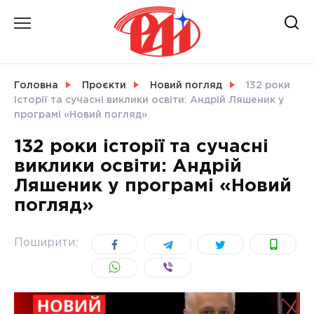
Skip
to
content
НОВИНИ
Головна
Проєкти
Новий погляд
132 роки
історії та сучасні виклики освіти: Андрій Ляшеник у
СВІТ
програмі «Новий погляд»
132 роки історії та сучасні
виклики освіти: Андрій
Ляшеник у програмі «Новий
УКРАЇНА
погляд»
Поширити: