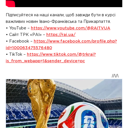
Підписуйтеся на наші канали, щоб завжди бути в курсі
важливих новин Івано-Франківська та Прикарпаття.
• YouTube –
https://www.youtube.com/@RAITVUA
• Сайт ТРК «РАІ» –
https://rai.ua/
• Facebook –
https://www.facebook.com/profile.php?
id=100063475576480
• TikTok –
https://www.tiktok.com/@trkrai?
is_from_webapp=1&sender_device=pc