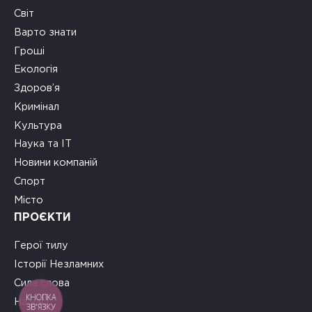
Світ
Варто знати
Гроші
Екологія
Здоров’я
Кримінал
Культура
Наука та ІТ
Новини компаній
Спорт
Місто
ПРОЄКТИ
Герої тилу
Історії Незламних
Сила слова
КНОПКА
На часі
ЗВ'ЯЗКУ