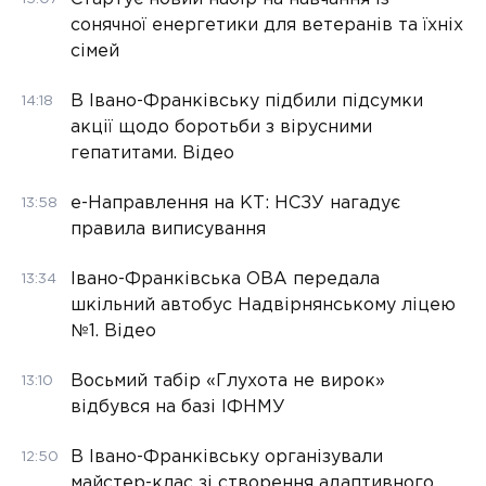
сонячної енергетики для ветеранів та їхніх
сімей
В Івано-Франківську підбили підсумки
14:18
акції щодо боротьби з вірусними
гепатитами. Відео
е-Направлення на КТ: НСЗУ нагадує
13:58
правила виписування
Івано-Франківська ОВА передала
13:34
шкільний автобус Надвірнянському ліцею
№1. Відео
Восьмий табір «Глухота не вирок»
13:10
відбувся на базі ІФНМУ
В Івано-Франківську організували
12:50
майстер-клас зі створення адаптивного