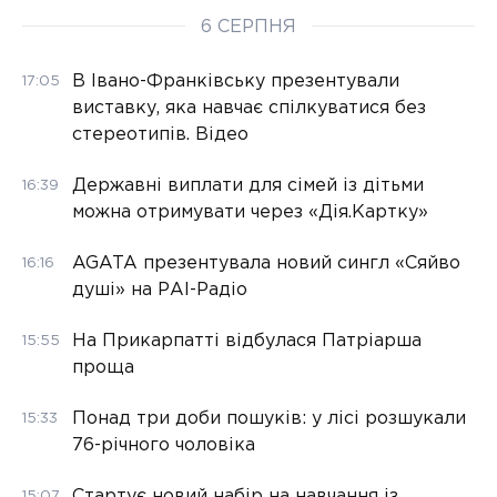
6 СЕРПНЯ
В Івано-Франківську презентували
17:05
виставку, яка навчає спілкуватися без
стереотипів. Відео
Державні виплати для сімей із дітьми
16:39
можна отримувати через «Дія.Картку»
AGATA презентувала новий сингл «Сяйво
16:16
душі» на РАІ-Радіо
На Прикарпатті відбулася Патріарша
15:55
проща
Понад три доби пошуків: у лісі розшукали
15:33
76-річного чоловіка
Стартує новий набір на навчання із
15:07