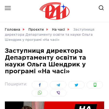
Skip
to
content
НОВИНИ
Головна
Проєкти
На часі
Заступниця
директора Департаменту освіти та науки Ольга
СВІТ
Шендрик у програмі «На часі»
Заступниця директора
Департаменту освіти та
науки Ольга Шендрик у
УКРАЇНА
програмі «На часі»
Поширити: