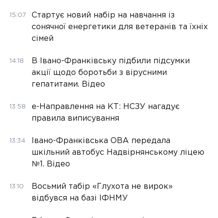
Стартує новий набір на навчання із
15:07
сонячної енергетики для ветеранів та їхніх
сімей
В Івано-Франківську підбили підсумки
14:18
акції щодо боротьби з вірусними
гепатитами. Відео
е-Направлення на КТ: НСЗУ нагадує
13:58
правила виписування
Івано-Франківська ОВА передала
13:34
шкільний автобус Надвірнянському ліцею
№1. Відео
Восьмий табір «Глухота не вирок»
13:10
відбувся на базі ІФНМУ