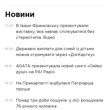
Новини
В Івано-Франківську презентували
17:05
виставку, яка навчає спілкуватися без
стереотипів. Відео
Державні виплати для сімей із дітьми
16:39
можна отримувати через «Дія.Картку»
AGATA презентувала новий сингл «Сяйво
16:16
душі» на РАІ-Радіо
На Прикарпатті відбулася Патріарша
15:55
проща
Понад три доби пошуків: у лісі розшукали
15:33
76-річного чоловіка