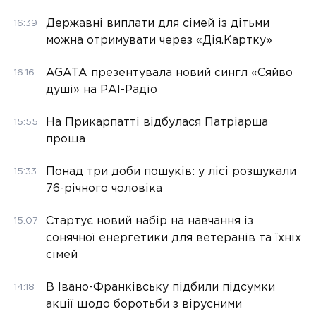
Державні виплати для сімей із дітьми
16:39
можна отримувати через «Дія.Картку»
AGATA презентувала новий сингл «Сяйво
16:16
душі» на РАІ-Радіо
На Прикарпатті відбулася Патріарша
15:55
проща
Понад три доби пошуків: у лісі розшукали
15:33
76-річного чоловіка
Стартує новий набір на навчання із
15:07
сонячної енергетики для ветеранів та їхніх
сімей
В Івано-Франківську підбили підсумки
14:18
акції щодо боротьби з вірусними