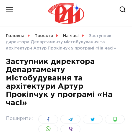
Skip
to
content
НОВИНИ
Головна
Проєкти
На часі
Заступник
директора Департаменту містобудування та
СВІТ
архітектури Артур Прокіпчук у програмі «На часі»
Заступник директора
Департаменту
містобудування та
УКРАЇНА
архітектури Артур
Прокіпчук у програмі «На
часі»
Поширити: