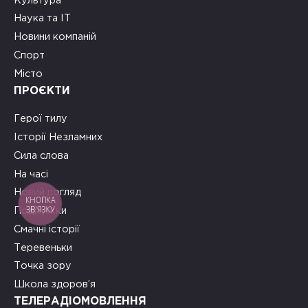
Культура
Наука та ІТ
Новини компаній
Спорт
Місто
ПРОЄКТИ
Герої тилу
Історії Незламних
Сила слова
На часі
Новий погляд
КНОПКА
ЗВ'ЯЗКУ
Подружки
Смачні історії
Теревеньки
Точка зору
Школа здоров’я
ТЕЛЕРАДІОМОВЛЕННЯ