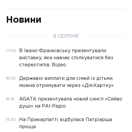
Новини
6 СЕРПНЯ
В Івано-Франківську презентували
17:05
виставку, яка навчає спілкуватися без
стереотипів. Відео
Державні виплати для сімей із дітьми
16:39
можна отримувати через «Дія.Картку»
AGATA презентувала новий сингл «Сяйво
16:16
душі» на РАІ-Радіо
На Прикарпатті відбулася Патріарша
15:55
проща