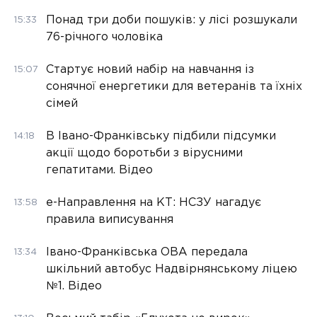
Понад три доби пошуків: у лісі розшукали
15:33
76-річного чоловіка
Стартує новий набір на навчання із
15:07
сонячної енергетики для ветеранів та їхніх
сімей
В Івано-Франківську підбили підсумки
14:18
акції щодо боротьби з вірусними
гепатитами. Відео
е-Направлення на КТ: НСЗУ нагадує
13:58
правила виписування
Івано-Франківська ОВА передала
13:34
шкільний автобус Надвірнянському ліцею
№1. Відео