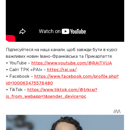
Підписуйтеся на наші канали, щоб завжди бути в курсі
важливих новин Івано-Франківська та Прикарпаття.
• YouTube –
https://www.youtube.com/@RAITVUA
• Сайт ТРК «РАІ» –
https://rai.ua/
• Facebook –
https://www.facebook.com/profile.php?
id=100063475576480
• TikTok –
https://www.tiktok.com/@trkrai?
is_from_webapp=1&sender_device=pc