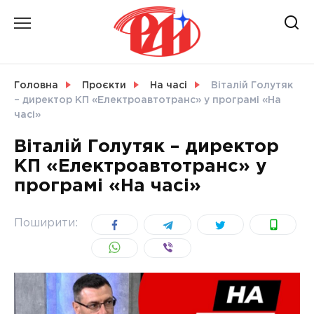
Skip
to
content
НОВИНИ
Головна
Проєкти
На часі
Віталій Голутяк
– директор КП «Електроавтотранс» у програмі «На
СВІТ
часі»
Віталій Голутяк – директор
КП «Електроавтотранс» у
програмі «На часі»
УКРАЇНА
Поширити: