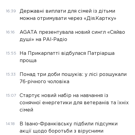
Державні виплати для сімей із дітьми
16:39
можна отримувати через «Дія.Картку»
AGATA презентувала новий сингл «Сяйво
16:16
душі» на РАІ-Радіо
На Прикарпатті відбулася Патріарша
15:55
проща
Понад три доби пошуків: у лісі розшукали
15:33
76-річного чоловіка
Стартує новий набір на навчання із
15:07
сонячної енергетики для ветеранів та їхніх
сімей
В Івано-Франківську підбили підсумки
14:18
акції щодо боротьби з вірусними