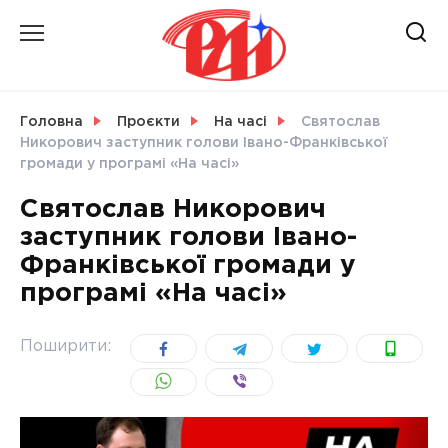
Skip
to
content
НОВИНИ
Головна
Проєкти
На часі
Святослав
Никорович заступник голови Івано-Франківської
СВІТ
громади у програмі «На часі»
Святослав Никорович
заступник голови Івано-
Франківської громади у
УКРАЇНА
програмі «На часі»
Поширити: