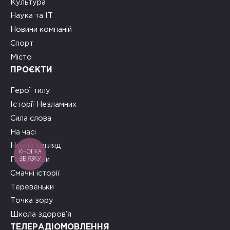
Культура
Наука та ІТ
Новини компаній
Спорт
Місто
ПРОЄКТИ
Герої тилу
Історії Незламних
Сила слова
На часі
Новий погляд
КНОПКА
ЗВ'ЯЗКУ
Подружки
Смачні історії
Теревеньки
Точка зору
Школа здоров’я
ТЕЛЕРАДІОМОВЛЕННЯ