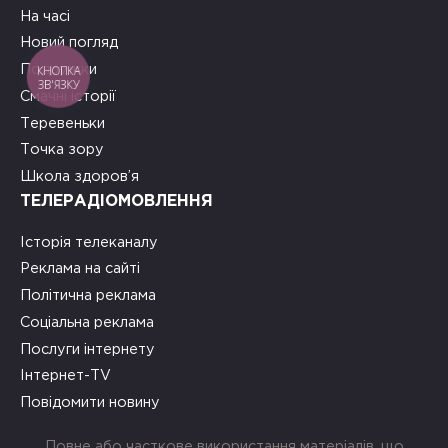
На часі
Новий погляд
Подружки
КНОПКА
ЗВ'ЯЗКУ
Смачні історії
Теревеньки
Точка зору
Школа здоров’я
ТЕЛЕРАДІОМОВЛЕННЯ
Історія телеканалу
Реклама на сайті
Політична реклама
Соціальна реклама
Послуги інтернету
Інтернет-TV
Повідомити новину
Повне або часткове використання матеріалів, що