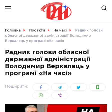
Skip
to
content
НОВИНИ
Головна
Проєкти
На часі
Радник голови
обласної державної адміністрації Володимир
СВІТ
Веркалець у програмі «На часі»
Радник голови обласної
державної адміністрації
Володимир Веркалець у
УКРАЇНА
програмі «На часі»
Поширити: