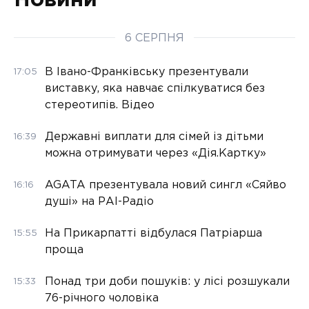
6 СЕРПНЯ
В Івано-Франківську презентували
17:05
виставку, яка навчає спілкуватися без
стереотипів. Відео
Державні виплати для сімей із дітьми
16:39
можна отримувати через «Дія.Картку»
AGATA презентувала новий сингл «Сяйво
16:16
душі» на РАІ-Радіо
На Прикарпатті відбулася Патріарша
15:55
проща
Понад три доби пошуків: у лісі розшукали
15:33
76-річного чоловіка