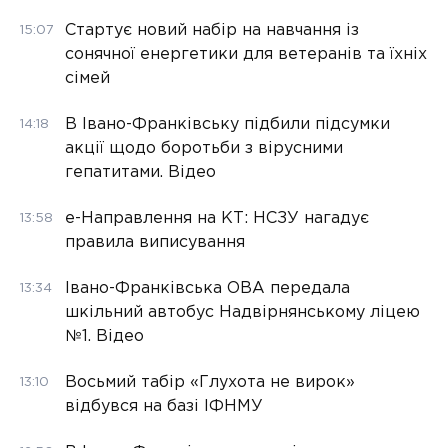
Стартує новий набір на навчання із
15:07
сонячної енергетики для ветеранів та їхніх
сімей
В Івано-Франківську підбили підсумки
14:18
акції щодо боротьби з вірусними
гепатитами. Відео
е-Направлення на КТ: НСЗУ нагадує
13:58
правила виписування
Івано-Франківська ОВА передала
13:34
шкільний автобус Надвірнянському ліцею
№1. Відео
Восьмий табір «Глухота не вирок»
13:10
відбувся на базі ІФНМУ