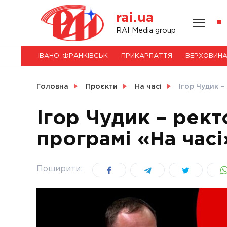
Skip
rai.ua
to
content
НОВИНИ
RAI Media group
ІВАНО-ФРАНКІВСЬК
ПРИКАРПАТТЯ
ВЕРХОВИН
СВІТ
Головна
Проєкти
На часі
Ігор Чудик –
Ігор Чудик – рек
програмі «На часі
УКРАЇНА
Поширити: