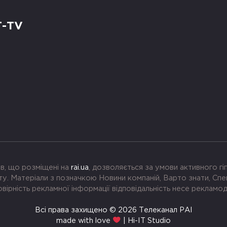
Т-TV
в, що розміщені на
rai.ua
, дозволяється за умови активного г
. Матеріали з позначкою Новини компаній, Варто знати, Спе
вірність рекламної інформації відповідальність несе рекламо
Всі права захищено © 2026 Телеканал РАІ
made with love
| Hi-IT Studio