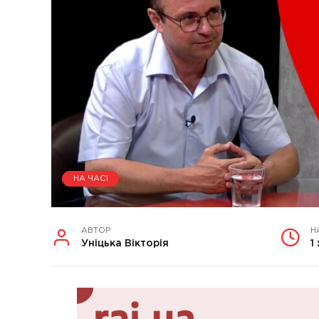
НА ЧАСІ
АВТОР
Н
Уніцька Вікторія
1 