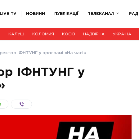
LIVE TV
НОВИНИ
ПУБЛІКАЦІЇ
ТЕЛЕКАНАЛ
РАД
А
КАЛУШ
КОЛОМИЯ
КОСІВ
НАДВІРНА
УКРАЇНА
 ректор ІФНТУНГ у програмі «На часі»
тор ІФНТУНГ у
»