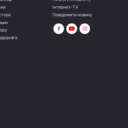
ки
Інтернет-TV
сторії
Повідомити новину
ньки
зору
здоров’я