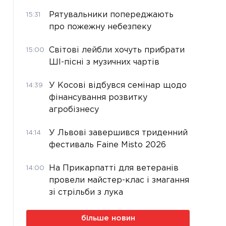
Рятувальники попереджають
15:31
про пожежну небезпеку
Світові лейбли хочуть прибрати
15:00
ШІ-пісні з музичних чартів
У Косові відбувся семінар щодо
14:39
фінансування розвитку
агробізнесу
У Львові завершився триденний
14:14
фестиваль Faine Misto 2026
На Прикарпатті для ветеранів
14:00
провели майстер-клас і змагання
зі стрільби з лука
більше новин