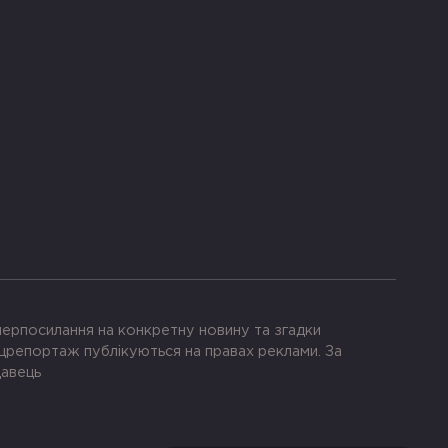
іперпосилання на конкретну новину та згадки
црепортаж публікуються на правах реклами. За
давець