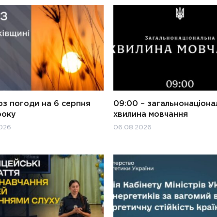
оз погоди на 6 серпня
09:00 – загальнонаціона
року
хвилина мовчання
026
06.08.2026