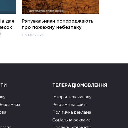
ів для
Рятувальники попереджають
несок
про пожежну небезпеку
і
05.08.2026
КТИ
ТЕЛЕРАДІОМОВЛЕННЯ
илу
Історія телеканалу
 Незламних
Реклама на сайті
ова
Політична реклама
Соціальна реклама
огляд
Послуги інтернету