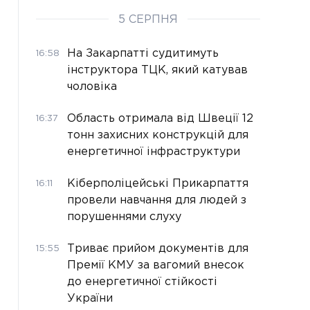
5 СЕРПНЯ
На Закарпатті судитимуть
16:58
інструктора ТЦК, який катував
чоловіка
Область отримала від Швеції 12
16:37
тонн захисних конструкцій для
енергетичної інфраструктури
Кіберполіцейські Прикарпаття
16:11
провели навчання для людей з
порушеннями слуху
Триває прийом документів для
15:55
Премії КМУ за вагомий внесок
до енергетичної стійкості
України