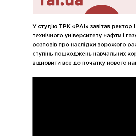
У студію ТРК «РАІ» завітав ректор 
технічного університету нафти і газу
розповів про наслідки ворожого рак
ступінь пошкоджень навчальних кор
відновити все до початку нового на