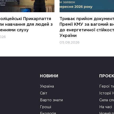
оліцейські Прикарпаття
Триває прийом документ
ли навчання для людей з
Премії КМУ за вагомий в
еннями слуху
до енергетичної стійкост
України
026
05.08.2026
НОВИНИ
ПРОЄ
Україна
Герої т
Світ
Історії
Варто знати
Сила сл
Гроші
На часі
Екологія
Новий п