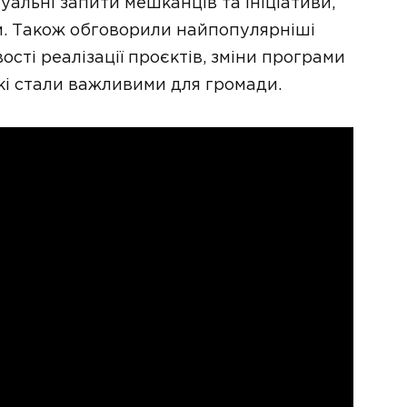
уальні запити мешканців та ініціативи,
м. Також обговорили найпопулярніші
ості реалізації проєктів, зміни програми
 які стали важливими для громади.