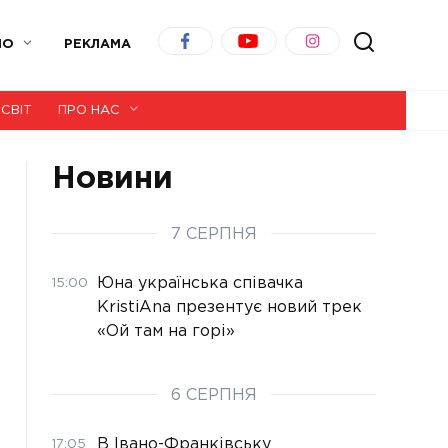
ІО
РЕКЛАМА
СВІТ
ПРО НАС
Новини
7 СЕРПНЯ
Юна українська співачка
15:00
KristiAna презентує новий трек
«Ой там на горі»
6 СЕРПНЯ
В Івано-Франківську
17:05