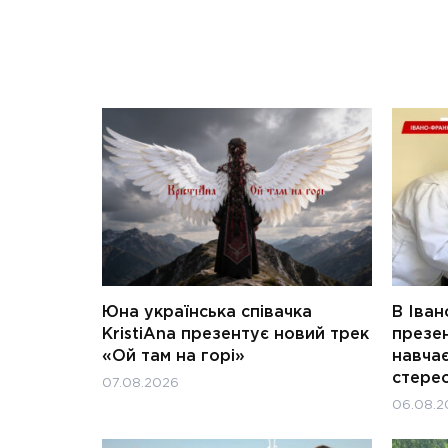
Юна українська співачка
В Іван
KristiAna презентує новий трек
презен
«Ой там на горі»
навчає
стерео
07.08.2026
06.08.2