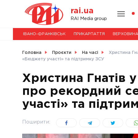
Skip
rai.ua
to
content
НОВИНИ
RAI Media group
ІВАНО-ФРАНКІВСЬК
ПРИКАРПАТТЯ
ВЕРХОВИН
СВІТ
Головна
Проєкти
На часі
Христина Гна
«Бюджету участі» та підтримку ЗСУ
Христина Гнатів у
УКРАЇНА
про рекордний с
участі» та підтри
Поширити: