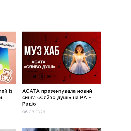
ей із
AGATA презентувала новий
и
сингл «Сяйво душі» на РАІ-
Радіо
06.08.2026