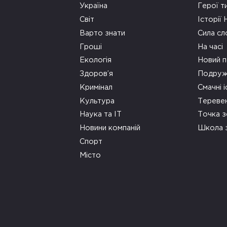
Україна
Герої т
Світ
Історії
Варто знати
Сила сл
Гроші
На часі
Екологія
Новий п
Здоров’я
Подруж
Кримінал
Смачні і
Культура
Тереве
Наука та ІТ
Точка 
Новини компаній
Школа 
Спорт
Місто