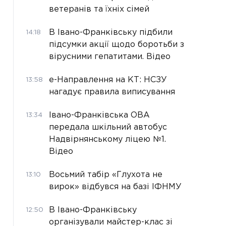
ветеранів та їхніх сімей
В Івано-Франківську підбили
14:18
підсумки акції щодо боротьби з
вірусними гепатитами. Відео
е-Направлення на КТ: НСЗУ
13:58
нагадує правила виписування
Івано-Франківська ОВА
13:34
передала шкільний автобус
Надвірнянському ліцею №1.
Відео
Восьмий табір «Глухота не
13:10
вирок» відбувся на базі ІФНМУ
В Івано-Франківську
12:50
організували майстер-клас зі