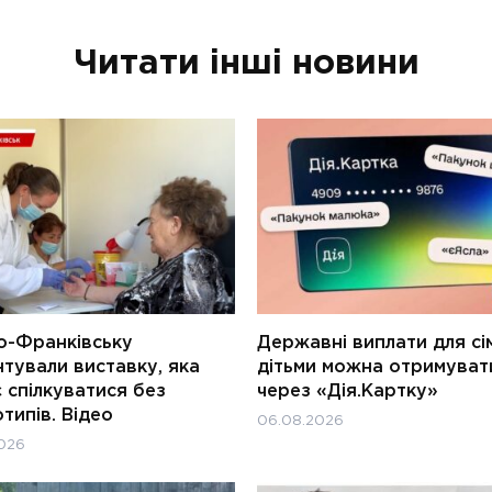
Читати інші новини
о-Франківську
Державні виплати для сім
тували виставку, яка
дітьми можна отримуват
 спілкуватися без
через «Дія.Картку»
типів. Відео
06.08.2026
026