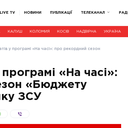
LIVE TV
НОВИНИ
ПУБЛІКАЦІЇ
ТЕЛЕКАНАЛ
РАД
А
КАЛУШ
КОЛОМИЯ
КОСІВ
НАДВІРНА
УКРАЇНА
тів у програмі «На часі»: про рекордний сезон
 програмі «На часі»:
езон «Бюджету
мку ЗСУ