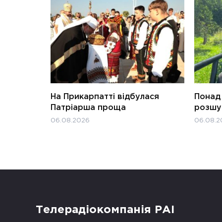
На Прикарпатті відбулася
Понад 
Патріарша проща
розшук
06.08.2026
06.08.2
Телерадіокомпанія РАІ