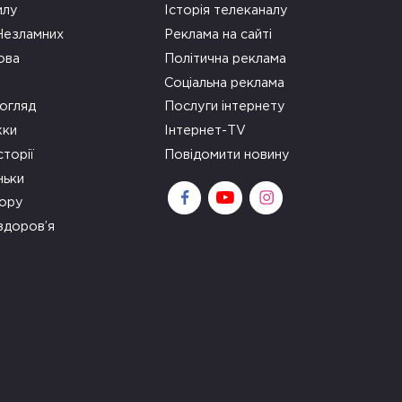
илу
Історія телеканалу
 Незламних
Реклама на сайті
ова
Політична реклама
Соціальна реклама
огляд
Послуги інтернету
ки
Інтернет-TV
сторії
Повідомити новину
ньки
зору
здоров’я