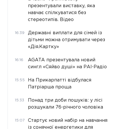
презентували виставку, яка
навчає спілкуватися без
стереотипів. Відео
Державні виплати для сімей із
16:39
дітьми можна отримувати через
«Дія.Картку»
AGATA презентувала новий
16:16
сингл «Сяйво душі» на РАІ-Радіо
На Прикарпатті відбулася
15:55
Патріарша проща
Понад три доби пошуків: у лісі
15:33
розшукали 76-річного чоловіка
Стартує новий набір на навчання
15:07
із сонячної енергетики для