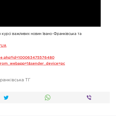
в курсі важливих новин Івано-Франківська та
VUA
ile.php?id=100063475576480
s_from_webapp=1&sender_device=pc
ранківська ТГ