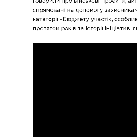
говорили про військові проєкти, акт
спрямовані на допомогу захисника
категорії «Бюджету участі», особлив
протягом років та історії ініціатив,