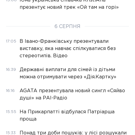
Юна українська співачка KristiAna
15:00
презентує новий трек «Ой там на горі»
6 СЕРПНЯ
В Івано-Франківську презентували
17:05
виставку, яка навчає спілкуватися без
стереотипів. Відео
Державні виплати для сімей із дітьми
16:39
можна отримувати через «Дія.Картку»
AGATA презентувала новий сингл «Сяйво
16:16
душі» на РАІ-Радіо
На Прикарпатті відбулася Патріарша
15:55
проща
Понад три доби пошуків: у лісі розшукали
15:33