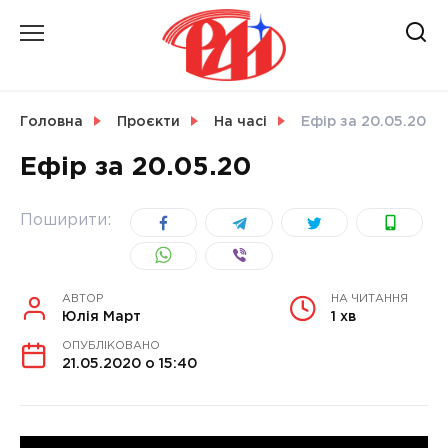
Skip
to
content
НОВИНИ
Головна
Проєкти
На часі
Ефір за 20.05.20
Ефір за 20.05.20
СВІТ
Поширити:
УКРАЇНА
АВТОР
НА ЧИТАННЯ
Юлія Март
1 хв
ОПУБЛІКОВАНО
21.05.2020 о 15:40