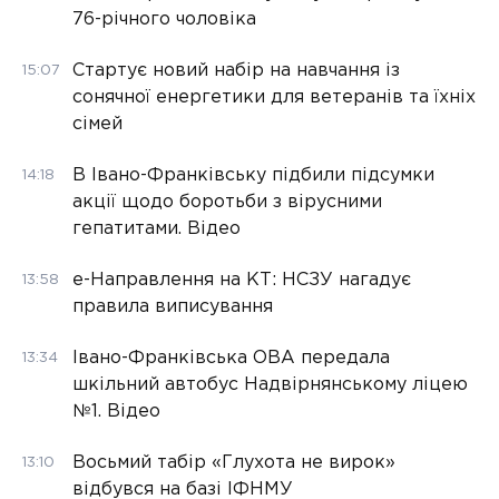
76-річного чоловіка
Стартує новий набір на навчання із
15:07
сонячної енергетики для ветеранів та їхніх
сімей
В Івано-Франківську підбили підсумки
14:18
акції щодо боротьби з вірусними
гепатитами. Відео
е-Направлення на КТ: НСЗУ нагадує
13:58
правила виписування
Івано-Франківська ОВА передала
13:34
шкільний автобус Надвірнянському ліцею
№1. Відео
Восьмий табір «Глухота не вирок»
13:10
відбувся на базі ІФНМУ