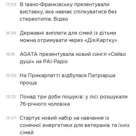
В Івано-Франківську презентували
17:05
виставку, яка навчає спілкуватися без
стереотипів. Відео
Державні виплати для сімей із дітьми
16:39
можна отримувати через «Дія.Картку»
AGATA презентувала новий сингл «Сяйво
16:16
душі» на РАІ-Радіо
На Прикарпатті відбулася Патріарша
15:55
проща
Понад три доби пошуків: у лісі розшукали
15:33
76-річного чоловіка
Стартує новий набір на навчання із
15:07
сонячної енергетики для ветеранів та їхніх
сімей