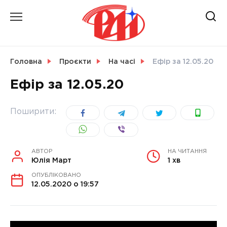
Skip
to
content
НОВИНИ
Головна
Проєкти
На часі
Ефір за 12.05.20
Ефір за 12.05.20
СВІТ
Поширити:
УКРАЇНА
АВТОР
НА ЧИТАННЯ
Юлія Март
1 хв
ОПУБЛІКОВАНО
12.05.2020 о 19:57