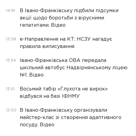
В Івано-Франківську підбили підсумки
14:18
акції щодо боротьби з вірусними
гепатитами. Відео
е-Направлення на КТ: НСЗУ нагадує
13:58
правила виписування
Івано-Франківська ОВА передала
13:34
шкільний автобус Надвірнянському ліцею
№1. Відео
Восьмий табір «Глухота не вирок»
13:10
відбувся на базі ІФНМУ
В Івано-Франківську організували
12:50
майстер-клас зі створення адаптивного
посуду. Відео