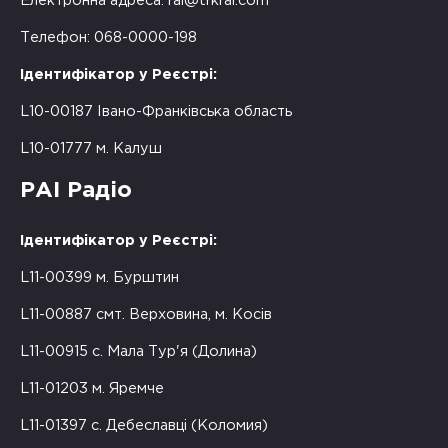
Електронна адреса:
rai@trkrai.com
Телефон: 068-0000-198
Ідентифікатор у Реєстрі:
L10-00187 Івано-Франківська область
L10-01777 м. Калуш
РАІ Радіо
Ідентифікатор у Реєстрі:
L11-00399 м. Бурштин
L11-00887 смт. Верховина, м. Косів
L11-00915 с. Мала Тур'я (Долина)
L11-01203 м. Яремче
L11-01397 с. Дебеславці (Коломия)