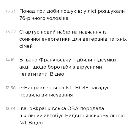
Понад три доби пошуків: у лісі розшукали
15:33
76-річного чоловіка
Стартує новий набір на навчання із
15:07
сонячної енергетики для ветеранів та їхніх
сімей
В Івано-Франківську підбили підсумки
14:18
акції щодо боротьби з вірусними
гепатитами. Відео
е-Направлення на КТ: НСЗУ нагадує
13:58
правила виписування
Івано-Франківська ОВА передала
13:34
шкільний автобус Надвірнянському ліцею
№1. Відео