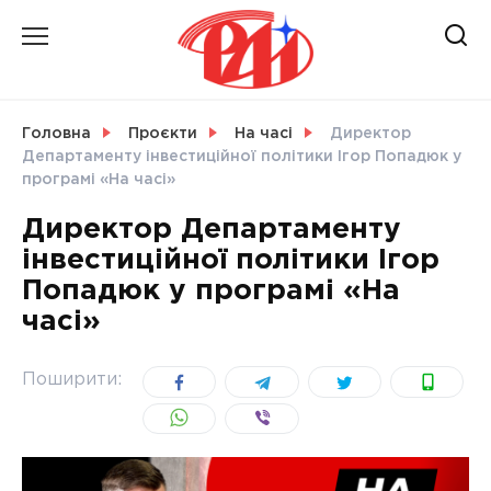
Skip
to
content
НОВИНИ
Головна
Проєкти
На часі
Директор
Департаменту інвестиційної політики Ігор Попадюк у
СВІТ
програмі «На часі»
Директор Департаменту
інвестиційної політики Ігор
Попадюк у програмі «На
УКРАЇНА
часі»
Поширити: