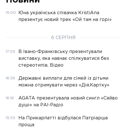
Юна українська співачка KristiAna
15:00
презентує новий трек «Ой там на горі»
6 СЕРПНЯ
В Івано-Франківську презентували
17:05
виставку, яка навчає спілкуватися без
стереотипів. Відео
Державні виплати для сімей із дітьми
16:39
можна отримувати через «Дія.Картку»
AGATA презентувала новий сингл «Сяйво
16:16
душі» на РАІ-Радіо
На Прикарпатті відбулася Патріарша
15:55
проща