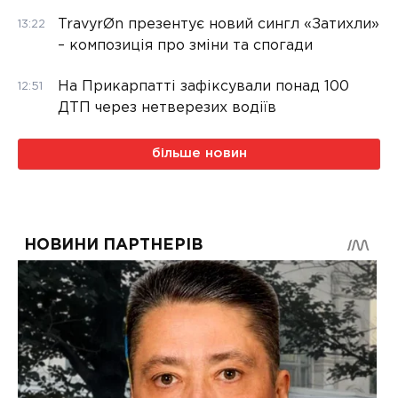
TravyrØn презентує новий сингл «Затихли»
13:22
– композиція про зміни та спогади
На Прикарпатті зафіксували понад 100
12:51
ДТП через нетверезих водіїв
більше новин