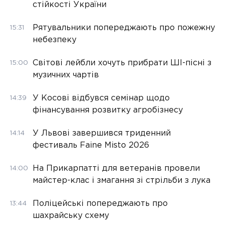
стійкості України
Рятувальники попереджають про пожежну
15:31
небезпеку
Світові лейбли хочуть прибрати ШІ-пісні з
15:00
музичних чартів
У Косові відбувся семінар щодо
14:39
фінансування розвитку агробізнесу
У Львові завершився триденний
14:14
фестиваль Faine Misto 2026
На Прикарпатті для ветеранів провели
14:00
майстер-клас і змагання зі стрільби з лука
Поліцейські попереджають про
13:44
шахрайську схему