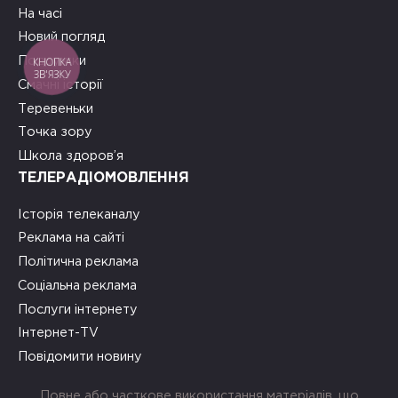
На часі
Новий погляд
Подружки
КНОПКА
ЗВ'ЯЗКУ
Смачні історії
Теревеньки
Точка зору
Школа здоров’я
ТЕЛЕРАДІОМОВЛЕННЯ
Історія телеканалу
Реклама на сайті
Політична реклама
Соціальна реклама
Послуги інтернету
Інтернет-TV
Повідомити новину
Повне або часткове використання матеріалів, що