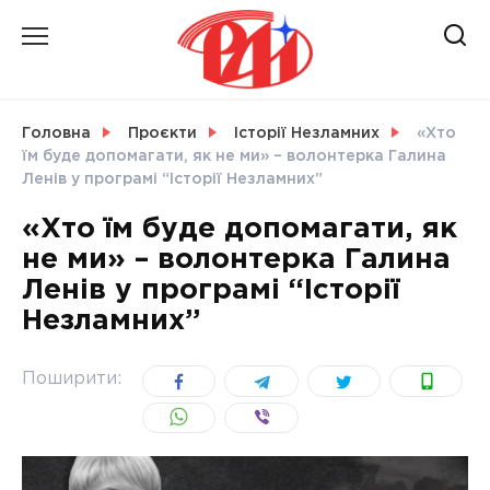
Skip
to
content
НОВИНИ
Головна
Проєкти
Історії Незламних
«Хто
їм буде допомагати, як не ми» – волонтерка Галина
СВІТ
Ленів у програмі “Історії Незламних”
«Хто їм буде допомагати, як
не ми» – волонтерка Галина
Ленів у програмі “Історії
УКРАЇНА
Незламних”
Поширити: