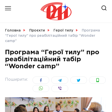
Skip
to
content
НОВИНИ
Головна
Проєкти
Герої тилу
Програма
“Герої тилу” про реабілітаційний табір “Wonder
СВІТ
camp”
Програма “Герої тилу” про
реабілітаційний табір
“Wonder camp”
УКРАЇНА
Поширити: