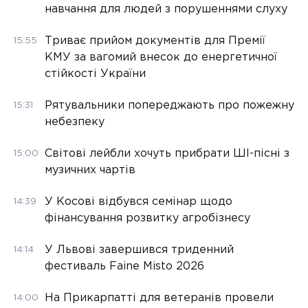
навчання для людей з порушеннями слуху
Триває прийом документів для Премії
15:55
КМУ за вагомий внесок до енергетичної
стійкості України
Рятувальники попереджають про пожежну
15:31
небезпеку
Світові лейбли хочуть прибрати ШІ-пісні з
15:00
музичних чартів
У Косові відбувся семінар щодо
14:39
фінансування розвитку агробізнесу
У Львові завершився триденний
14:14
фестиваль Faine Misto 2026
На Прикарпатті для ветеранів провели
14:00