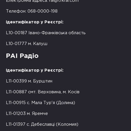
Електронна адреса:
rai@trkrai.com
Телефон: 068-0000-198
Ідентифікатор у Реєстрі:
L10-00187 Івано-Франківська область
L10-01777 м. Калуш
РАІ Радіо
Ідентифікатор у Реєстрі:
L11-00399 м. Бурштин
L11-00887 смт. Верховина, м. Косів
L11-00915 с. Мала Тур'я (Долина)
L11-01203 м. Яремче
L11-01397 с. Дебеславці (Коломия)