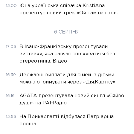
Юна українська співачка KristiAna
15:00
презентує новий трек «Ой там на горі»
6 СЕРПНЯ
В Івано-Франківську презентували
17:05
виставку, яка навчає спілкуватися без
стереотипів. Відео
Державні виплати для сімей із дітьми
16:39
можна отримувати через «Дія.Картку»
AGATA презентувала новий сингл «Сяйво
16:16
душі» на РАІ-Радіо
На Прикарпатті відбулася Патріарша
15:55
проща