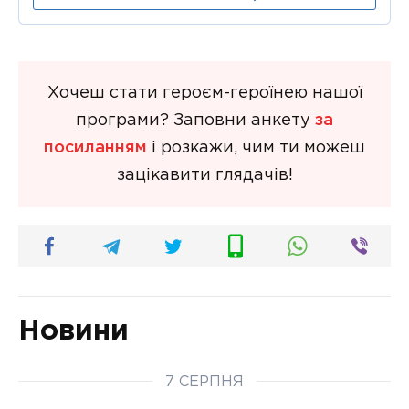
Хочеш стати героєм-героїнею нашої
програми? Заповни анкету
за
посиланням
і розкажи, чим ти можеш
зацікавити глядачів!
Новини
7 СЕРПНЯ