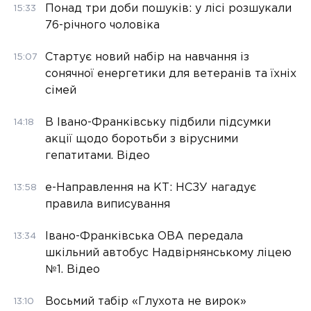
Понад три доби пошуків: у лісі розшукали
15:33
76-річного чоловіка
Стартує новий набір на навчання із
15:07
сонячної енергетики для ветеранів та їхніх
сімей
В Івано-Франківську підбили підсумки
14:18
акції щодо боротьби з вірусними
гепатитами. Відео
е-Направлення на КТ: НСЗУ нагадує
13:58
правила виписування
Івано-Франківська ОВА передала
13:34
шкільний автобус Надвірнянському ліцею
№1. Відео
Восьмий табір «Глухота не вирок»
13:10