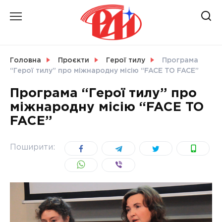
Skip
to
content
НОВИНИ
Головна
Проєкти
Герої тилу
Програма
“Герої тилу” про міжнародну місію “FACE TO FACE”
СВІТ
Програма “Герої тилу” про
міжнародну місію “FACE TO
FACE”
УКРАЇНА
Поширити: