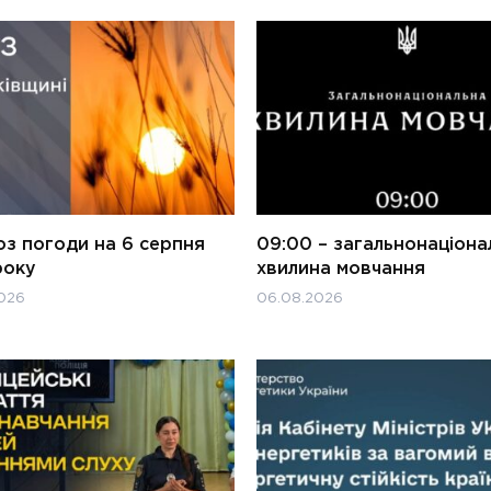
оз погоди на 6 серпня
09:00 – загальнонаціона
року
хвилина мовчання
026
06.08.2026