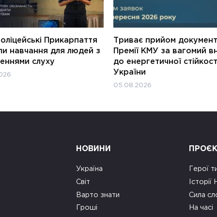
оліцейські Прикарпаття
Триває прийом документ
ли навчання для людей з
Премії КМУ за вагомий в
еннями слуху
до енергетичної стійкост
України
026
05.08.2026
НОВИНИ
ПРОЄ
Україна
Герої т
Світ
Історії
Варто знати
Сила сл
Гроші
На часі