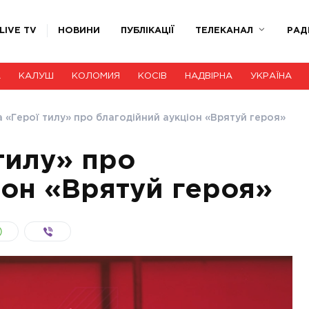
LIVE TV
НОВИНИ
ПУБЛІКАЦІЇ
ТЕЛЕКАНАЛ
РАД
А
КАЛУШ
КОЛОМИЯ
КОСІВ
НАДВІРНА
УКРАЇНА
 «Герої тилу» про благодійний аукціон «Врятуй героя»
тилу» про
іон «Врятуй героя»