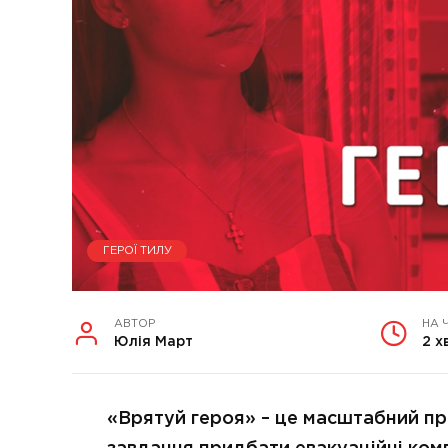
ГЕРОЇ ТИЛУ
АВТОР
НА 
Юлія Март
2 х
«Врятуй героя» – це масштабний пр