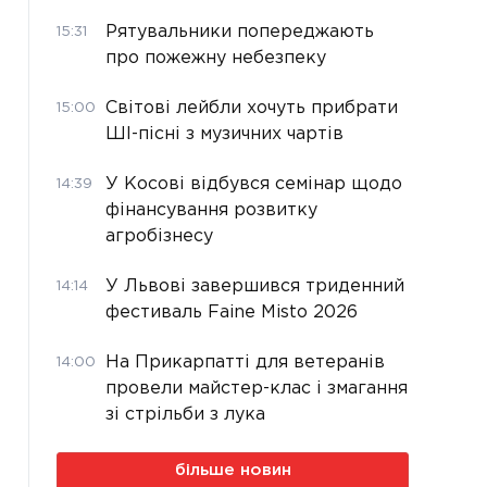
Рятувальники попереджають
15:31
про пожежну небезпеку
Світові лейбли хочуть прибрати
15:00
ШІ-пісні з музичних чартів
У Косові відбувся семінар щодо
14:39
фінансування розвитку
агробізнесу
У Львові завершився триденний
14:14
фестиваль Faine Misto 2026
На Прикарпатті для ветеранів
14:00
провели майстер-клас і змагання
зі стрільби з лука
більше новин