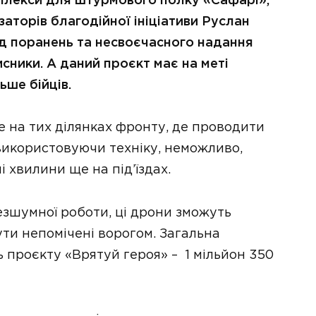
плекси для штурмового полку «Сафарі»,
заторів благодійної ініціативи Руслан
ід поранень та несвоєчасного надання
сники. А даний проєкт має на меті
ьше бійців.
ме на тих ділянках фронту, де проводити
використовуючи техніку, неможливо,
і хвилини ще на під’їздах.
езшумної роботи, ці дрони зможуть
ути непомічені ворогом. Загальна
ль проєкту «Врятуй героя» – 1 мільйон 350