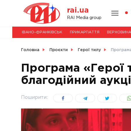
Skip
rai.ua
to
content
НОВИНИ
RAI Media group
ІВАНО-ФРАНКІВСЬК
ПРИКАРПАТТЯ
ВЕРХОВИН
СВІТ
Головна
Проєкти
Герої тилу
Програма
Програма «Герої 
благодійний аукц
УКРАЇНА
Поширити: