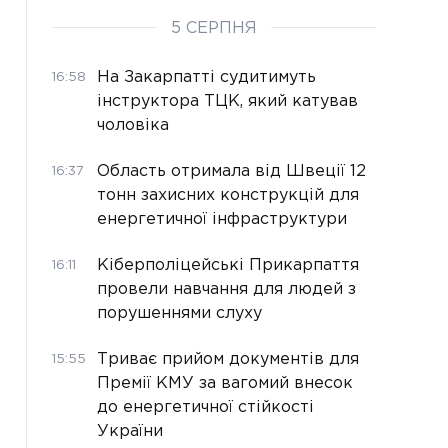
5 СЕРПНЯ
На Закарпатті судитимуть
16:58
інструктора ТЦК, який катував
чоловіка
Область отримала від Швеції 12
16:37
тонн захисних конструкцій для
енергетичної інфраструктури
Кіберполіцейські Прикарпаття
16:11
провели навчання для людей з
порушеннями слуху
Триває прийом документів для
15:55
Премії КМУ за вагомий внесок
до енергетичної стійкості
України