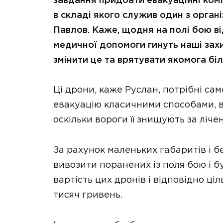
завдання придбати евакуаційні ком
в складі якого служив один з органі
Павлов. Каже, щодня на полі бою в
медичної допомоги гинуть наші захи
змінити це та врятувати якомога біл
Ці дрони, каже Руслан, потрібні са
евакуацію класичними способами, 
оскільки вороги її знищують за лічен
За рахунок маленьких габаритів і б
вивозити поранених із поля бою і б
вартість цих дронів і відповідно ці
тисяч гривень.