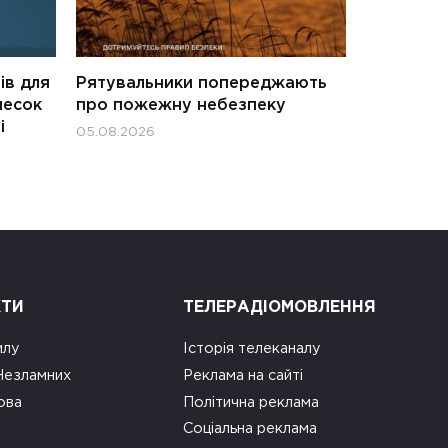
ів для
Рятувальники попереджають
несок
про пожежну небезпеку
і
05.08.2026
КТИ
ТЕЛЕРАДІОМОВЛЕННЯ
илу
Історія телеканалу
 Незламних
Реклама на сайті
ова
Політична реклама
Соціальна реклама