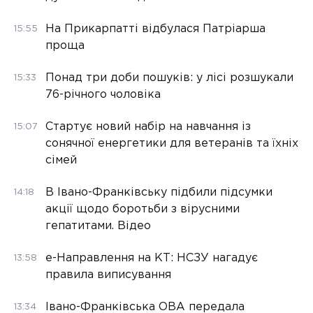
На Прикарпатті відбулася Патріарша
15:55
проща
Понад три доби пошуків: у лісі розшукали
15:33
76-річного чоловіка
Стартує новий набір на навчання із
15:07
сонячної енергетики для ветеранів та їхніх
сімей
В Івано-Франківську підбили підсумки
14:18
акції щодо боротьби з вірусними
гепатитами. Відео
е-Направлення на КТ: НСЗУ нагадує
13:58
правила виписування
Івано-Франківська ОВА передала
13:34