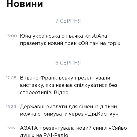
Новини
7 СЕРПНЯ
Юна українська співачка KristiAna
15:00
презентує новий трек «Ой там на горі»
6 СЕРПНЯ
В Івано-Франківську презентували
17:05
виставку, яка навчає спілкуватися без
стереотипів. Відео
Державні виплати для сімей із дітьми
16:39
можна отримувати через «Дія.Картку»
AGATA презентувала новий сингл «Сяйво
16:16
душі» на РАІ-Радіо