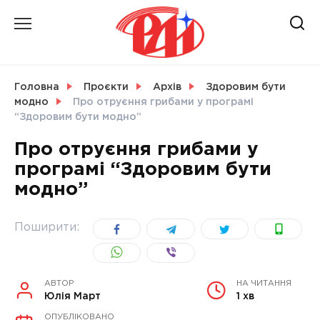
Skip
to
content
НОВИНИ
Головна
Проєкти
Архів
Здоровим бути
модно
Про отруєння грибами у програмі
СВІТ
“Здоровим бути модно”
Про отруєння грибами у
програмі “Здоровим бути
модно”
УКРАЇНА
Поширити:
АВТОР
НА ЧИТАННЯ
Юлія Март
1 хв
ОПУБЛІКОВАНО