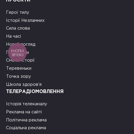
ПРОЄКТИ
Герої тилу
Історії Незламних
Сила слова
На часі
Новий погляд
КНОПКА
Подружки
ЗВ'ЯЗКУ
Смачні історії
Теревеньки
Точка зору
Школа здоров’я
ТЕЛЕРАДІОМОВЛЕННЯ
Історія телеканалу
Реклама на сайті
Політична реклама
Соціальна реклама