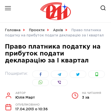
Skip
to
content
НОВИНИ
Головна
Проєкти
Архів
Право платника
податку на прибуток подати декларацію за І квартал
СВІТ
Право платника податку на
прибуток подати
декларацію за І квартал
УКРАЇНА
Поширити:
АВТОР
НА ЧИТАННЯ
Юлія Март
3 хв
ОПУБЛІКОВАНО
17.04.2013 о 10:36