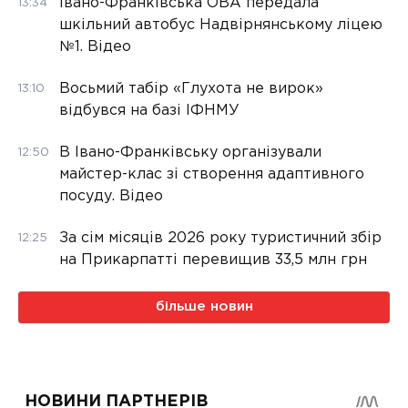
Івано-Франківська ОВА передала
13:34
шкільний автобус Надвірнянському ліцею
№1. Відео
Восьмий табір «Глухота не вирок»
13:10
відбувся на базі ІФНМУ
В Івано-Франківську організували
12:50
майстер-клас зі створення адаптивного
посуду. Відео
За сім місяців 2026 року туристичний збір
12:25
на Прикарпатті перевищив 33,5 млн грн
більше новин