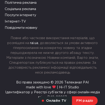
Політична реклама
Соціальна реклама
Послуги інтернету
Інтернет-TV
Повідомити новину
Повне або часткове використання матеріалів, що
розміщені на
rai.ua
, дозволяється за умови активного
гіперпосилання на конкретну новину та згадки
першоджерела не нижче другого абзацу тексту.
Матеріали з позначкою Новини компаній, Варто знати,
Спецрепортаж публікуються на правах реклами. За
достовірність рекламної інформації відповідальність
несе рекламодавець
Всі права захищено © 2026 Телеканал РАІ
made with love
| Hi-IT Studio
Ідентифікатор у Реєстрі суб’єктів у сфері онлайн-медіа
rai.ua R40-00967
Онлайн TV
FM радіо