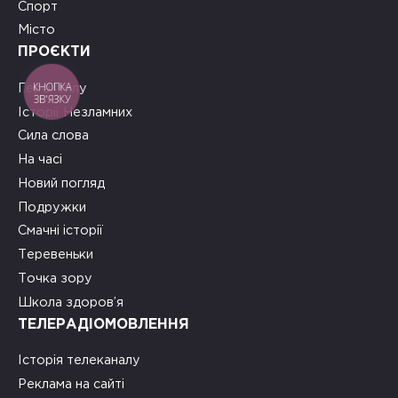
Спорт
Місто
ПРОЄКТИ
КНОПКА
Герої тилу
ЗВ'ЯЗКУ
Історії Незламних
Сила слова
На часі
Новий погляд
Подружки
Смачні історії
Теревеньки
Точка зору
Школа здоров’я
ТЕЛЕРАДІОМОВЛЕННЯ
Історія телеканалу
Реклама на сайті