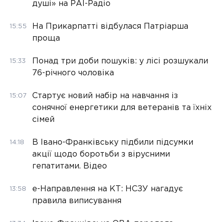
душі» на РАІ-Радіо
На Прикарпатті відбулася Патріарша
15:55
проща
Понад три доби пошуків: у лісі розшукали
15:33
76-річного чоловіка
Стартує новий набір на навчання із
15:07
сонячної енергетики для ветеранів та їхніх
сімей
В Івано-Франківську підбили підсумки
14:18
акції щодо боротьби з вірусними
гепатитами. Відео
е-Направлення на КТ: НСЗУ нагадує
13:58
правила виписування