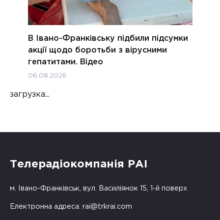
В Івано-Франківську підбили підсумки
акції щодо боротьби з вірусними
гепатитами. Відео
06.08.2026
загрузка...
Телерадіокомпанія РАІ
м. Івано-Франківськ, вул. Василіянок 15, 1-й поверх
Електронна адреса:
rai@trkrai.com