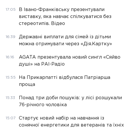
В Івано-Франківську презентували
17:05
виставку, яка навчає спілкуватися без
стереотипів. Відео
Державні виплати для сімей із дітьми
16:39
можна отримувати через «Дія.Картку»
AGATA презентувала новий сингл «Сяйво
16:16
душі» на РАІ-Радіо
На Прикарпатті відбулася Патріарша
15:55
проща
Понад три доби пошуків: у лісі розшукали
15:33
76-річного чоловіка
Стартує новий набір на навчання із
15:07
сонячної енергетики для ветеранів та їхніх