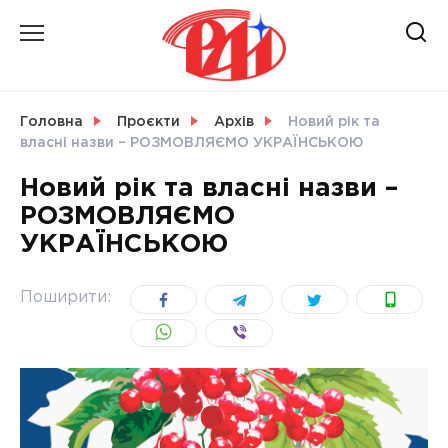
Skip
to
content
НОВИНИ
Головна
Проєкти
Архів
Новий рік та
власні назви – РОЗМОВЛЯЄМО УКРАЇНСЬКОЮ
СВІТ
Новий рік та власні назви –
РОЗМОВЛЯЄМО
УКРАЇНСЬКОЮ
УКРАЇНА
Поширити: