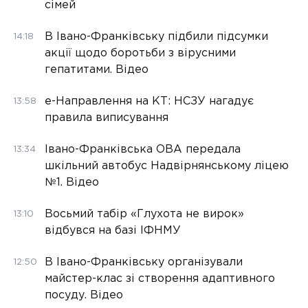
сімей
В Івано-Франківську підбили підсумки
14:18
акції щодо боротьби з вірусними
гепатитами. Відео
е-Направлення на КТ: НСЗУ нагадує
13:58
правила виписування
Івано-Франківська ОВА передала
13:34
шкільний автобус Надвірнянському ліцею
№1. Відео
Восьмий табір «Глухота не вирок»
13:10
відбувся на базі ІФНМУ
В Івано-Франківську організували
12:50
майстер-клас зі створення адаптивного
посуду. Відео