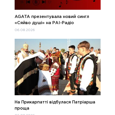
AGATA презентувала новий сингл
«Сяйво душі» на РАІ-Радіо
06.08.2026
На Прикарпатті відбулася Патріарша
проща