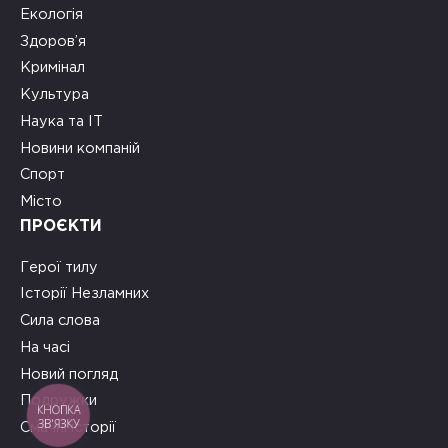
Екологія
Здоров’я
Кримінал
Культура
Наука та ІТ
Новини компаній
Спорт
Місто
ПРОЄКТИ
Герої тилу
Історії Незламних
Сила слова
На часі
Новий погляд
Подружки
КНОПКА
ЗВ'ЯЗКУ
Смачні історії