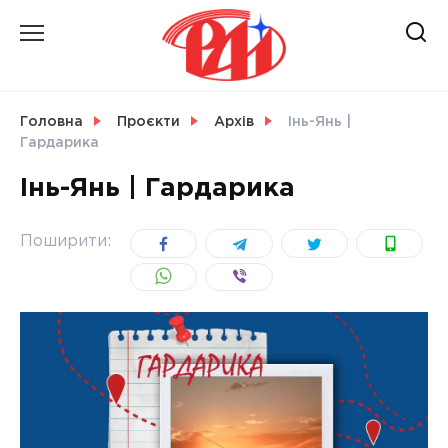
Skip
to
content
НОВИНИ
Головна
Проєкти
Архів
Інь-Янь |
Гардарика
СВІТ
Інь-Янь | Гардарика
Поширити:
УКРАЇНА