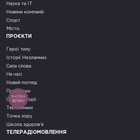
Наука та ІТ
Новини компаній
Спорт
Місто
ПРОЄКТИ
Герої тилу
Історії Незламних
Сила слова
На часі
Новий погляд
Подружки
КНОПКА
Смачні історії
ЗВ'ЯЗКУ
Теревеньки
Точка зору
Школа здоров’я
ТЕЛЕРАДІОМОВЛЕННЯ