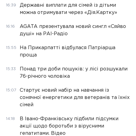
Державні виплати для сімей із дітьми
16:39
можна отримувати через «Дія.Картку»
AGATA презентувала новий сингл «Сяйво
16:16
душі» на РАІ-Радіо
На Прикарпатті відбулася Патріарша
15:55
проща
Понад три доби пошуків: у лісі розшукали
15:33
76-річного чоловіка
Стартує новий набір на навчання із
15:07
сонячної енергетики для ветеранів та їхніх
сімей
В Івано-Франківську підбили підсумки
14:18
акції щодо боротьби з вірусними
гепатитами. Відео