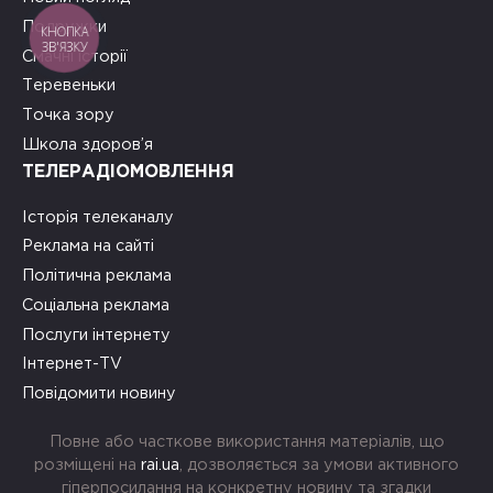
Подружки
КНОПКА
ЗВ'ЯЗКУ
Смачні історії
Теревеньки
Точка зору
Школа здоров’я
ТЕЛЕРАДІОМОВЛЕННЯ
Історія телеканалу
Реклама на сайті
Політична реклама
Соціальна реклама
Послуги інтернету
Інтернет-TV
Повідомити новину
Повне або часткове використання матеріалів, що
розміщені на
rai.ua
, дозволяється за умови активного
гіперпосилання на конкретну новину та згадки