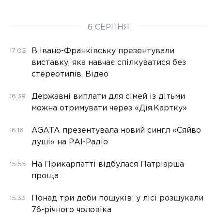
6 СЕРПНЯ
В Івано-Франківську презентували
17:05
виставку, яка навчає спілкуватися без
стереотипів. Відео
Державні виплати для сімей із дітьми
16:39
можна отримувати через «Дія.Картку»
AGATA презентувала новий сингл «Сяйво
16:16
душі» на РАІ-Радіо
На Прикарпатті відбулася Патріарша
15:55
проща
Понад три доби пошуків: у лісі розшукали
15:33
76-річного чоловіка