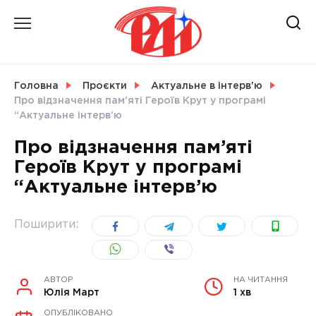
Skip
to
content
НОВИНИ
Головна
Проєкти
Актуальне в інтерв'ю
Про відзначення пам’яті Героїв Крут у програмі
СВІТ
“Актуальне інтерв’ю
Про відзначення пам’яті
Героїв Крут у програмі
“Актуальне інтерв’ю
УКРАЇНА
Поширити:
АВТОР
НА ЧИТАННЯ
Юлія Март
1 хв
ОПУБЛІКОВАНО