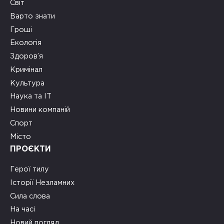
Світ
Варто знати
Гроші
Екологія
Здоров’я
Кримінал
Культура
Наука та ІТ
Новини компаній
Спорт
Місто
ПРОЄКТИ
Герої тилу
Історії Незламних
Сила слова
На часі
Новий погляд