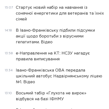
Стартує новий набір на навчання із
15:07
сонячної енергетики для ветеранів та їхніх
сімей
В Івано-Франківську підбили підсумки
14:18
акції щодо боротьби з вірусними
гепатитами. Відео
е-Направлення на КТ: НСЗУ нагадує
13:58
правила виписування
Івано-Франківська ОВА передала
13:34
шкільний автобус Надвірнянському ліцею
№1. Відео
Восьмий табір «Глухота не вирок»
13:10
відбувся на базі ІФНМУ