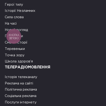
Герої тилу
Історії Незламних
Сила слова
На часі
Новий погляд
КНОПКА
Подружки
ЗВ'ЯЗКУ
Смачні історії
Теревеньки
Точка зору
Школа здоров’я
ТЕЛЕРАДІОМОВЛЕННЯ
Історія телеканалу
Реклама на сайті
Політична реклама
Соціальна реклама
Послуги інтернету