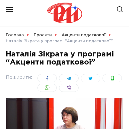
Skip
to
content
НОВИНИ
Головна
Проєкти
Акценти податкової
Наталія Зікрата у програмі “Акценти податкової”
СВІТ
Наталія Зікрата у програмі
“Акценти податкової”
УКРАЇНА
Поширити: