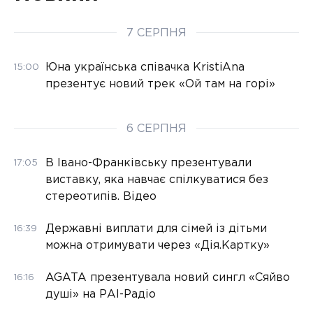
7 СЕРПНЯ
Юна українська співачка KristiAna
15:00
презентує новий трек «Ой там на горі»
6 СЕРПНЯ
В Івано-Франківську презентували
17:05
виставку, яка навчає спілкуватися без
стереотипів. Відео
Державні виплати для сімей із дітьми
16:39
можна отримувати через «Дія.Картку»
AGATA презентувала новий сингл «Сяйво
16:16
душі» на РАІ-Радіо