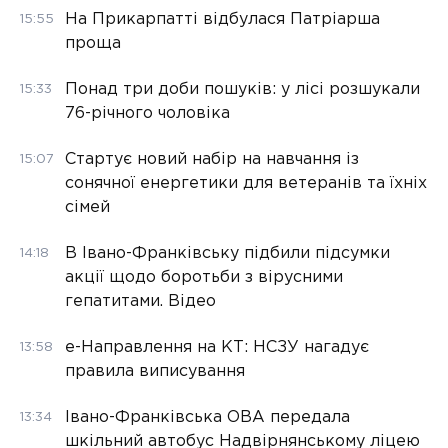
На Прикарпатті відбулася Патріарша
15:55
проща
Понад три доби пошуків: у лісі розшукали
15:33
76-річного чоловіка
Стартує новий набір на навчання із
15:07
сонячної енергетики для ветеранів та їхніх
сімей
В Івано-Франківську підбили підсумки
14:18
акції щодо боротьби з вірусними
гепатитами. Відео
е-Направлення на КТ: НСЗУ нагадує
13:58
правила виписування
Івано-Франківська ОВА передала
13:34
шкільний автобус Надвірнянському ліцею