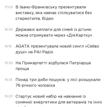
В Івано-Франківську презентували
17:05
виставку, яка навчає спілкуватися без
стереотипів. Відео
Державні виплати для сімей із дітьми
16:39
можна отримувати через «Дія.Картку»
AGATA презентувала новий сингл «Сяйво
16:16
душі» на РАІ-Радіо
На Прикарпатті відбулася Патріарша
15:55
проща
Понад три доби пошуків: у лісі розшукали
15:33
76-річного чоловіка
Стартує новий набір на навчання із
15:07
сонячної енергетики для ветеранів та їхніх