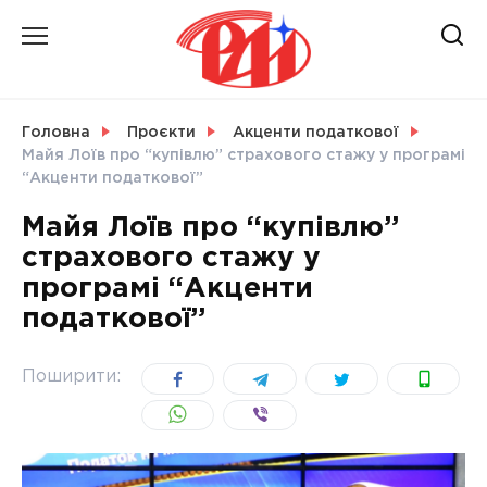
Skip
to
content
НОВИНИ
Головна
Проєкти
Акценти податкової
Майя Лоїв про “купівлю” страхового стажу у програмі
СВІТ
“Акценти податкової”
Майя Лоїв про “купівлю”
страхового стажу у
програмі “Акценти
УКРАЇНА
податкової”
Поширити: