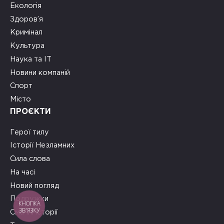
Екологія
Здоров’я
Кримінал
Культура
Наука та ІТ
Новини компаній
Спорт
Місто
ПРОЄКТИ
Герої тилу
Історії Незламних
Сила слова
На часі
Новий погляд
Подружки
КНОПКА
ЗВ'ЯЗКУ
Смачні історії