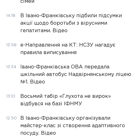
сімей
В Івано-Франківську підбили підсумки
14:18
акції щодо боротьби з вірусними
гепатитами. Відео
е-Направлення на КТ: НСЗУ нагадує
13:58
правила виписування
Івано-Франківська ОВА передала
13:34
шкільний автобус Надвірнянському ліцею
№1. Відео
Восьмий табір «Глухота не вирок»
13:10
відбувся на базі ІФНМУ
В Івано-Франківську організували
12:50
майстер-клас зі створення адаптивного
посуду. Відео