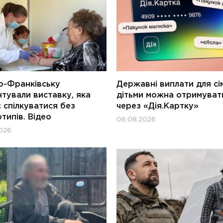
о-Франківську
Державні виплати для сім
тували виставку, яка
дітьми можна отримуват
 спілкуватися без
через «Дія.Картку»
типів. Відео
06.08.2026
026