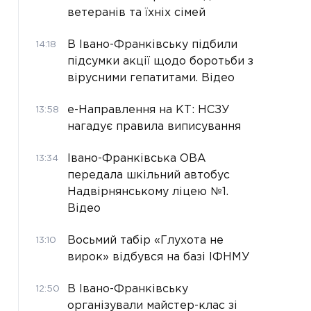
ветеранів та їхніх сімей
В Івано-Франківську підбили
14:18
підсумки акції щодо боротьби з
вірусними гепатитами. Відео
е-Направлення на КТ: НСЗУ
13:58
нагадує правила виписування
Івано-Франківська ОВА
13:34
передала шкільний автобус
Надвірнянському ліцею №1.
Відео
Восьмий табір «Глухота не
13:10
вирок» відбувся на базі ІФНМУ
В Івано-Франківську
12:50
організували майстер-клас зі