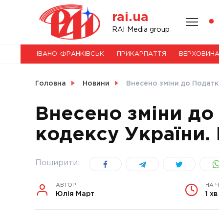
Skip
rai.ua
to
content
НОВИНИ
RAI Media group
ІВАНО-ФРАНКІВСЬК
ПРИКАРПАТТЯ
ВЕРХОВИН
СВІТ
Головна
Новини
Внесено зміни до Податк
Внесено зміни до
кодексу України.
УКРАЇНА
Поширити:
АВТОР
НА 
Юлія Март
1 хв