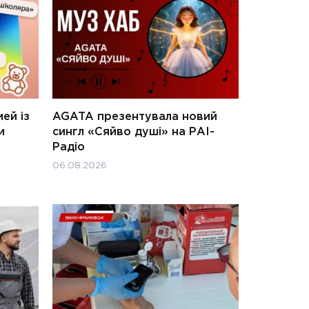
ей із
AGATA презентувала новий
и
сингл «Сяйво душі» на РАІ-
Радіо
06.08.2026