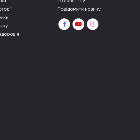
ки
Інтернет-TV
сторії
Повідомити новину
ньки
зору
здоров’я