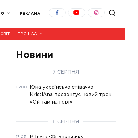
ІО
РЕКЛАМА
СВІТ
ПРО НАС
Новини
7 СЕРПНЯ
Юна українська співачка
15:00
KristiAna презентує новий трек
«Ой там на горі»
6 СЕРПНЯ
В Івано-Франківську
17:05