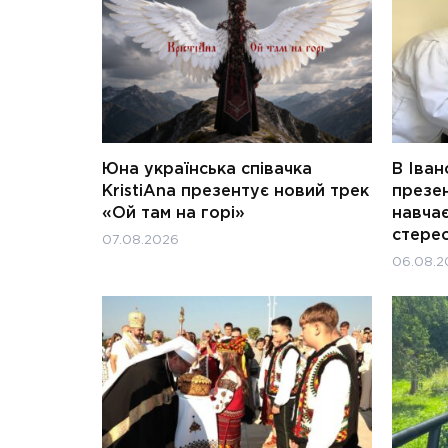
Юна українська співачка
В Іван
KristiAna презентує новий трек
презен
«Ой там на горі»
навчає
стерео
07.08.2026
06.08.2