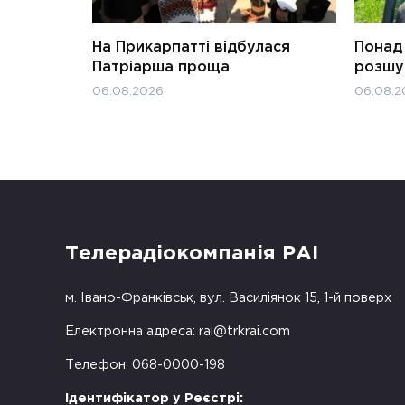
На Прикарпатті відбулася
Понад 
Патріарша проща
розшук
06.08.2026
06.08.2
Телерадіокомпанія РАІ
м. Івано-Франківськ, вул. Василіянок 15, 1-й поверх
Електронна адреса:
rai@trkrai.com
Телефон: 068-0000-198
Ідентифікатор у Реєстрі: