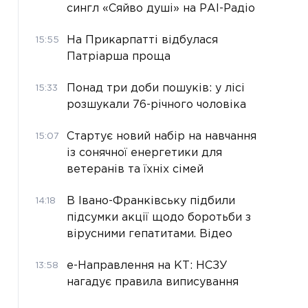
сингл «Сяйво душі» на РАІ-Радіо
На Прикарпатті відбулася
15:55
Патріарша проща
Понад три доби пошуків: у лісі
15:33
розшукали 76-річного чоловіка
Стартує новий набір на навчання
15:07
із сонячної енергетики для
ветеранів та їхніх сімей
В Івано-Франківську підбили
14:18
підсумки акції щодо боротьби з
вірусними гепатитами. Відео
е-Направлення на КТ: НСЗУ
13:58
нагадує правила виписування