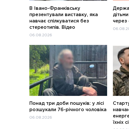
В Івано-Франківську
Держав
презентували виставку, яка
дітьм
навчає спілкуватися без
через 
стереотипів. Відео
06.08.2
06.08.2026
Понад три доби пошуків: у лісі
Старту
розшукали 76-річного чоловіка
навчан
енерге
06.08.2026
їхніх с