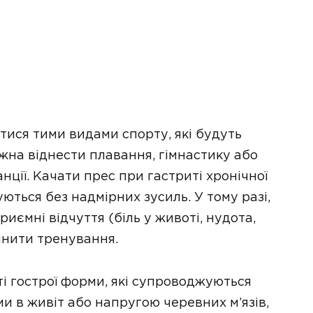
атися тими видами спорту, які будуть
жна віднести плавання, гімнастику або
анції. Качати прес при гастриті хронічної
ться без надмірних зусиль. У тому разі,
риємні відчуття (біль у животі, нудота,
инити тренування.
ті гострої форми, які супроводжуються
и в живіт або напругою черевних м’язів,