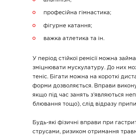
професійна гімнастика;
фігурне катання;
важка атлетика та ін.
У період стійкої ремісії можна займ
зміцнювати мускулатуру. До них мо
теніс. Бігати можна на короткі дист
форми дозволяється. Вправи виконую
якщо під час занять з’являються неп
блювання тощо), слід відразу прип
Будь-які фізичні вправи при гастри
струсами, ризиком отримання травм