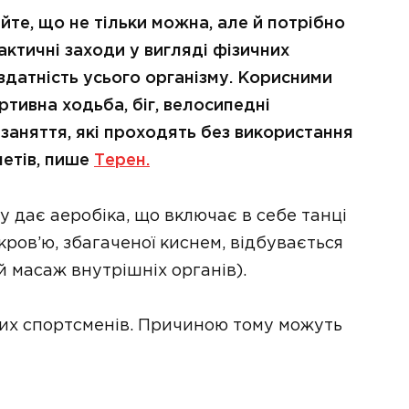
йте, що не тільки можна, але й потрібно
актичні заходи у вигляді фізичних
датність усього організму. Корисними
тивна ходьба, біг, велосипедні
 заняття, які проходять без використання
метів, пише
Терен.
у дає аеробіка, що включає в себе танці
ров’ю, збагаченої киснем, відбувається
й масаж внутрішніх органів).
них спортсменів. Причиною тому можуть