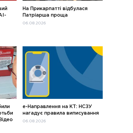
вий
На Прикарпатті відбулася
АІ-
Патріарша проща
06.08.2026
били
е-Направлення на КТ: НСЗУ
отьби
нагадує правила виписування
Відео
06.08.2026