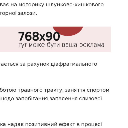
иває на моторику шлунково-кишкового
торної залози.
гається за рахунок діафрагмального
ботою травного тракту, заняття спортом
щодо запобігання запалення слизової
ика надає позитивний ефект в процесі