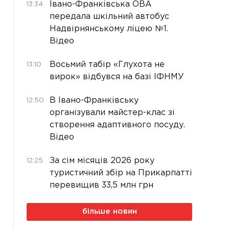
Івано-Франківська ОВА
13:34
передала шкільний автобус
Надвірнянському ліцею №1.
Відео
Восьмий табір «Глухота не
13:10
вирок» відбувся на базі ІФНМУ
В Івано-Франківську
12:50
організували майстер-клас зі
створення адаптивного посуду.
Відео
За сім місяців 2026 року
12:25
туристичний збір на Прикарпатті
перевищив 33,5 млн грн
більше новин