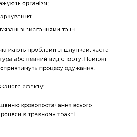
нажують організм;
харчування;
’язані зі змаганнями та ін.
які мають проблеми зі шлунком, часто
тура або певний вид спорту. Помірні
 сприятимуть процесу одужання.
ажаного ефекту:
пшенню кровопостачання всього
 процеси в травному тракті