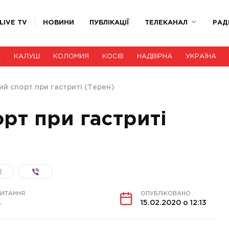
LIVE TV
НОВИНИ
ПУБЛІКАЦІЇ
ТЕЛЕКАНАЛ
РАД
А
КАЛУШ
КОЛОМИЯ
КОСІВ
НАДВІРНА
УКРАЇНА
й спорт при гастриті (Терен)
рт при гастриті
ЧИТАННЯ
ОПУБЛІКОВАНО
в
15.02.2020 о 12:13