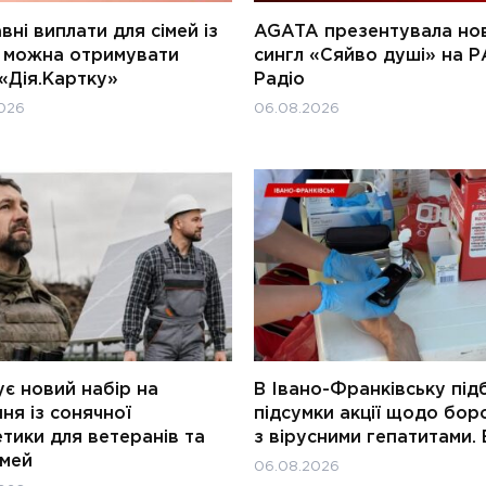
ні виплати для сімей із
AGATA презентувала но
и можна отримувати
сингл «Сяйво душі» на Р
«Дія.Картку»
Радіо
026
06.08.2026
є новий набір на
В Івано-Франківську під
ня із сонячної
підсумки акції щодо бор
тики для ветеранів та
з вірусними гепатитами. 
імей
06.08.2026