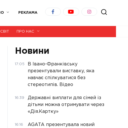
ІО
РЕКЛАМА
СВІТ
ПРО НАС
Новини
В Івано-Франківську
17:05
презентували виставку, яка
навчає спілкуватися без
стереотипів. Відео
Державні виплати для сімей із
16:39
дітьми можна отримувати через
«Дія.Картку»
AGATA презентувала новий
16:16