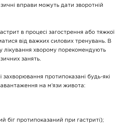
фізичні вправи можуть дати зворотній
астрит в процесі загострення або тяжкої
атися від важких силових тренувань. В
іху лікування хворому порекомендують
ізичних занять.
і захворювання протипоказані будь-які
навантаження на м’язи живота:
й біг протипоказаний при гастриті);