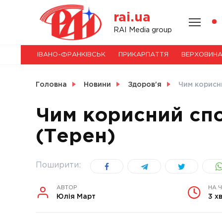
Skip
rai.ua
to
content
НОВИНИ
RAI Media group
ІВАНО-ФРАНКІВСЬК
ПРИКАРПАТТЯ
ВЕРХОВИН
СВІТ
Головна
Новини
Здоров'я
Чим корисни
Чим корисний спо
(Терен)
УКРАЇНА
Поширити:
АВТОР
НА 
Юлія Март
3 х