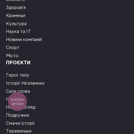
Здоров’я
Кримінал
Культура
Наука та ІТ
Новини компаній
Спорт
Місто
ПРОЄКТИ
Герої тилу
Історії Незламних
Сила слова
На часі
КНОПКА
ЗВ'ЯЗКУ
Новий погляд
Подружки
Смачні історії
Теревеньки