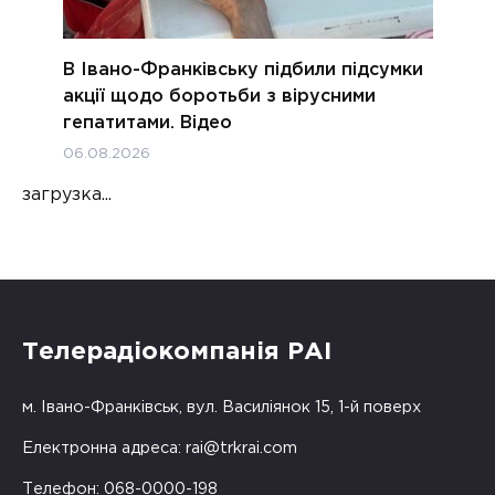
В Івано-Франківську підбили підсумки
акції щодо боротьби з вірусними
гепатитами. Відео
06.08.2026
загрузка...
Телерадіокомпанія РАІ
м. Івано-Франківськ, вул. Василіянок 15, 1-й поверх
Електронна адреса:
rai@trkrai.com
Телефон: 068-0000-198