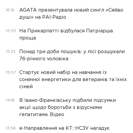
AGATA презентувала новий сингл «Сяйво
16:16
душі» на РАІ-Радіо
На Прикарпатті відбулася Патріарша
15:55
проща
Понад три доби пошуків: у лісі розшукали
15:33
76-річного чоловіка
Стартує новий набір на навчання із
15:07
сонячної енергетики для ветеранів та їхніх
сімей
В Івано-Франківську підбили підсумки
14:18
акції щодо боротьби з вірусними
гепатитами. Відео
е-Направлення на КТ: НСЗУ нагадує
13:58