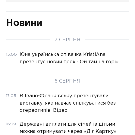
Новини
7 СЕРПНЯ
Юна українська співачка KristiAna
15:00
презентує новий трек «Ой там на горі»
6 СЕРПНЯ
В Івано-Франківську презентували
17:05
виставку, яка навчає спілкуватися без
стереотипів. Відео
Державні виплати для сімей із дітьми
16:39
можна отримувати через «Дія.Картку»