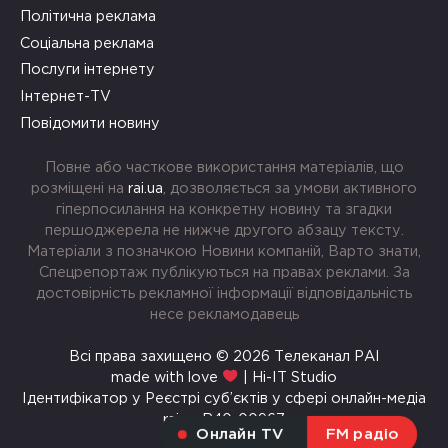
Політична реклама
Соціальна реклама
Послуги інтернету
Інтернет-TV
Повідомити новину
Повне або часткове використання матеріалів, що
розміщені на
rai.ua
, дозволяється за умови активного
гіперпосилання на конкретну новину та згадки
першоджерела не нижче другого абзацу тексту.
Матеріали з позначкою Новини компаній, Варто знати,
Спецрепортаж публікуються на правах реклами. За
достовірність рекламної інформації відповідальність
несе рекламодавець
Всі права захищено © 2026 Телеканал РАІ
made with love
| Hi-IT Studio
Ідентифікатор у Реєстрі суб’єктів у сфері онлайн-медіа
rai.ua R40-00967
Онлайн TV
FM радіо