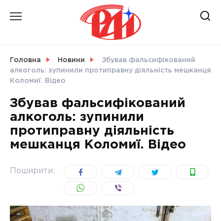
Skip
to
content
НОВИНИ
Головна
Новини
Збував фальсифікований
алкоголь: зупинили протиправну діяльність мешканця
СВІТ
Коломиї. Відео
Збував фальсифікований
алкоголь: зупинили
протиправну діяльність
УКРАЇНА
мешканця Коломиї. Відео
Поширити: